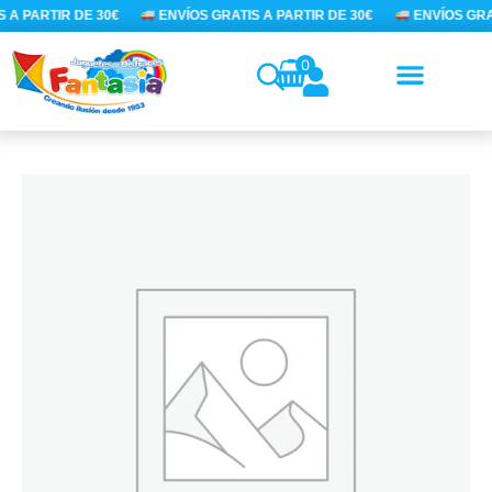
Ir
 A PARTIR DE 30€
ENVÍOS GRATIS A PARTIR DE 30€
ENVÍOS GRAT
al
contenido
0