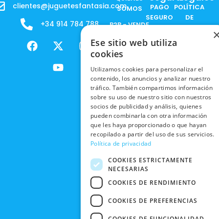
clientes@juguetesfantasia.com
PAGO
POLÍTICA
SOMOS
SEGURO
DE
+34 914 784 788
B2B - VENDE
COOKIES
ENVÍOS
NUESTOS
F
X
Y
I
Ese sitio web utiliza
NACIONALES
POLÍTICAS
PRODUCTOS
a
-
o
n
cookies
DE
ENVÍOS
c
t
u
s
RESPONSABILIDAD
PRIVACIDAD
Utilizamos cookies para personalizar el
INTERNACIONALES
e
w
t
t
SOCIAL
EN RRSS
contenido, los anuncios y analizar nuestro
b
i
u
a
RECOGIDA
TRABAJA
tráfico. También compartimos información
POLÍTICA DE
o
t
b
g
EN TIENDA
sobre su uso de nuestro sitio con nuestros
CON
PRIVACIDAD
o
t
e
r
socios de publicidad y análisis, quienes
NOSOTROS
DEVOLUCIONES
k
e
a
pueden combinarla con otra información
CONDICIONES
Y CAMBIOS
NUESTRAS
r
m
que les haya proporcionado o que hayan
DE COMPRA
TIENDAS
recopilado a partir del uso de sus servicios.
CANCELAR
Política de privacidad
PEDIDO
BLACK
COOKIES ESTRICTAMENTE
FRIDAY
NECESARIAS
CONTACTO
COOKIES DE RENDIMIENTO
COOKIES DE PREFERENCIAS
COOKIES DE FUNCIONALIDAD