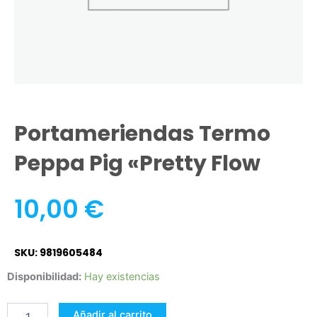
Portameriendas Termo
Peppa Pig «pretty Flow
10,00
€
SKU: 9819605484
portameriendas
Disponibilidad:
Hay existencias
termo
peppa
Añadir al carrito
pig