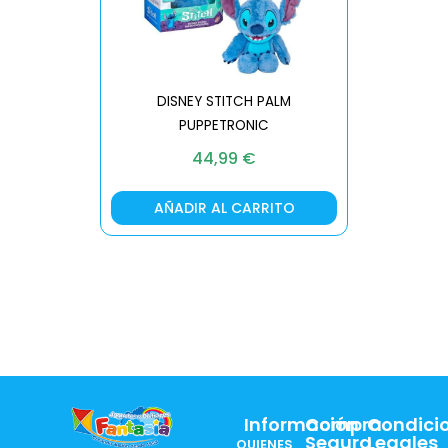
DISNEY STITCH PALM
PUPPETRONIC
REAL FX
44,99
€
AÑADIR AL CARRITO
AÑA
Información
Compra
Condici
Segura
Legales
QUIENES