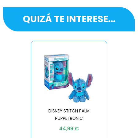
QUIZÁ TE INTERESE...
DISNEY STITCH PALM
PUPPETRONIC
REAL FX
44,99
€