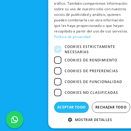
o
t
b
g
EN TIENDA
CON
tráfico. También compartimos información
PRIVACIDAD
o
t
e
r
sobre su uso de nuestro sitio con nuestros
NOSOTROS
DEVOLUCIONES
k
e
a
socios de publicidad y análisis, quienes
CONDICIONES
Y CAMBIOS
NUESTRAS
r
m
pueden combinarla con otra información
DE COMPRA
TIENDAS
que les haya proporcionado o que hayan
CANCELAR
recopilado a partir del uso de sus servicios.
PEDIDO
BLACK
Política de privacidad
FRIDAY
COOKIES ESTRICTAMENTE
CONTACTO
NECESARIAS
COOKIES DE RENDIMIENTO
COOKIES DE PREFERENCIAS
COOKIES DE FUNCIONALIDAD
COOKIES NO CLASIFICADAS
ACEPTAR TODO
RECHAZAR TODO
MOSTRAR DETALLES