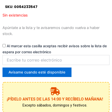
a
SKU: 0064233547
la
lista
Sin existencias
de
espera
Apúntate a la lista y te avisaremos cuando vuelva a haber
stock.
Al marcar esta casilla aceptas recibir avisos sobre la lista de
espera por correo electrónico
Introduce
tu
correo
para
Avísame cuando esté disponible
unirte
a
la
lista
de
¡PÍDELO ANTES DE LAS 14:00 Y RECÍBELO MAÑANA!
espera
Excepto sábados, domingos y festivos.