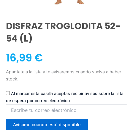
DISFRAZ TROGLODITA 52-
54 (L)
16,99
€
Apúntate a la lista y te avisaremos cuando vuelva a haber
stock.
Al marcar esta casilla aceptas recibir avisos sobre la lista
de espera por correo electrónico
Introduce
tu
correo
para
Avísame cuando esté disponible
unirte