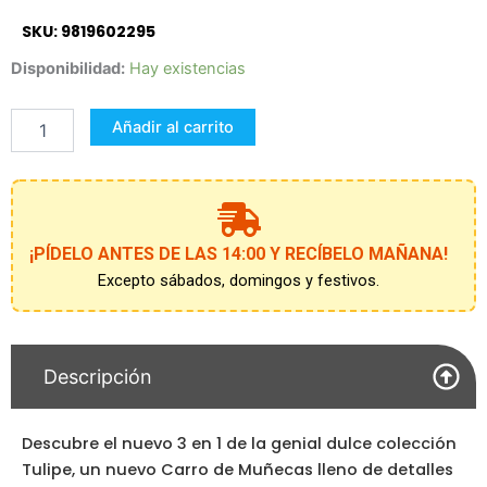
SKU: 9819602295
Carro
Disponibilidad:
Hay existencias
de
Muñecas
Añadir al carrito
Tulipe
3x1
Plegable
DeCuevas
cantidad
¡PÍDELO ANTES DE LAS 14:00 Y RECÍBELO MAÑANA!
Excepto sábados, domingos y festivos.
Descripción
Descubre el nuevo 3 en 1 de la genial dulce colección
Tulipe, un nuevo Carro de Muñecas lleno de detalles