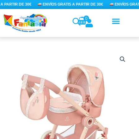
Ir
A PARTIR DE 30€
ENVÍOS GRATIS A PARTIR DE 30€
ENVÍOS GRATI
al
contenido
0