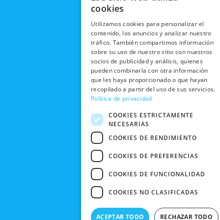
EN RRSS
cookies
b
i
u
a
RECOGIDA
TRABAJA
POLÍTICA DE
o
t
b
g
EN TIENDA
CON
Utilizamos cookies para personalizar el
PRIVACIDAD
o
t
e
r
contenido, los anuncios y analizar nuestro
NOSOTROS
DEVOLUCIONES
k
e
a
tráfico. También compartimos información
CONDICIONES
Y CAMBIOS
NUESTRAS
r
m
sobre su uso de nuestro sitio con nuestros
DE COMPRA
TIENDAS
socios de publicidad y análisis, quienes
CANCELAR
pueden combinarla con otra información
PEDIDO
BLACK
que les haya proporcionado o que hayan
FRIDAY
recopilado a partir del uso de sus servicios.
Política de privacidad
CONTACTO
COOKIES ESTRICTAMENTE
NECESARIAS
COOKIES DE RENDIMIENTO
COOKIES DE PREFERENCIAS
COOKIES DE FUNCIONALIDAD
COOKIES NO CLASIFICADAS
ACEPTAR TODO
RECHAZAR TODO