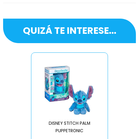
QUIZÁ TE INTERESE...
DISNEY STITCH PALM
PUPPETRONIC
REAL FX