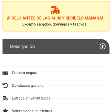
a
la
lista
de
¡PÍDELO ANTES DE LAS 14:00 Y RECÍBELO MAÑANA!
espera
Excepto sábados, domingos y festivos.
Descripción
Compra segura
Devolución gratuita
Entrega en 24/48 horas
Valoraciones de clientes