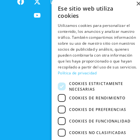
NACIONALES
POLÍTICAS
PRODUCTOS
a
-
o
n
DE
Ese sitio web utiliza
ENVÍOS
c
t
u
s
RESPONSABILIDAD
PRIVACIDAD
cookies
INTERNACIONALES
e
w
t
t
SOCIAL
EN RRSS
b
i
u
a
Utilizamos cookies para personalizar el
RECOGIDA
TRABAJA
POLÍTICA DE
o
t
b
g
contenido, los anuncios y analizar nuestro
EN TIENDA
CON
PRIVACIDAD
tráfico. También compartimos información
o
t
e
r
NOSOTROS
sobre su uso de nuestro sitio con nuestros
DEVOLUCIONES
k
e
a
CONDICIONES
socios de publicidad y análisis, quienes
Y CAMBIOS
NUESTRAS
r
m
DE COMPRA
pueden combinarla con otra información
TIENDAS
CANCELAR
que les haya proporcionado o que hayan
recopilado a partir del uso de sus servicios.
PEDIDO
BLACK
Política de privacidad
FRIDAY
COOKIES ESTRICTAMENTE
CONTACTO
NECESARIAS
COOKIES DE RENDIMIENTO
COOKIES DE PREFERENCIAS
COOKIES DE FUNCIONALIDAD
COOKIES NO CLASIFICADAS