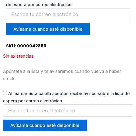
de espera por correo electrónico
Introduce
tu
correo
para
Avísame cuando esté disponible
unirte
a
SKU: 0000042866
la
lista
Sin existencias
de
espera
Apúntate a la lista y te avisaremos cuando vuelva a haber
stock.
Al marcar esta casilla aceptas recibir avisos sobre la lista de
espera por correo electrónico
Introduce
tu
correo
para
Avísame cuando esté disponible
unirte