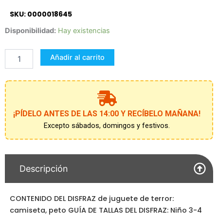
SKU: 0000018645
DISFRAZ
Disponibilidad:
Hay existencias
CHUCKY
BAD
Añadir al carrito
TOY
3–
4
AÑOS
cantidad
¡PÍDELO ANTES DE LAS 14:00 Y RECÍBELO MAÑANA!
Excepto sábados, domingos y festivos.
Descripción
CONTENIDO DEL DISFRAZ de juguete de terror:
camiseta, peto GUÍA DE TALLAS DEL DISFRAZ: Niño 3-4