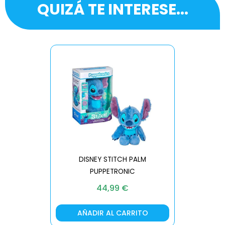
QUIZÁ TE INTERESE...
DISNEY STITCH PALM
PUPPETRONIC
REAL FX
44,99
€
AÑADIR AL CARRITO
AÑA