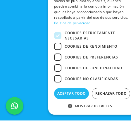
k
e
a
socios de publicidad y análisis, quienes
CONDICIONES
Y CAMBIOS
pueden combinarla con otra información
NUESTRAS
r
m
DE COMPRA
que les haya proporcionado o que hayan
TIENDAS
CANCELAR
recopilado a partir del uso de sus servicios.
PEDIDO
BLACK
Política de privacidad
FRIDAY
COOKIES ESTRICTAMENTE
CONTACTO
NECESARIAS
COOKIES DE RENDIMIENTO
COOKIES DE PREFERENCIAS
COOKIES DE FUNCIONALIDAD
COOKIES NO CLASIFICADAS
ACEPTAR TODO
RECHAZAR TODO
MOSTRAR DETALLES