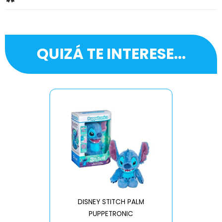
QUIZÁ TE INTERESE...
DISNEY STITCH PALM
PUPPETRONIC
REAL FX