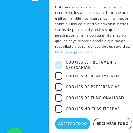
INTERNACIONALES
e
w
t
t
SOCIAL
EN RRSS
Utilizamos cookies para personalizar el
b
i
u
a
RECOGIDA
TRABAJA
contenido, los anuncios y analizar nuestro
POLÍTICA DE
o
t
b
g
EN TIENDA
CON
tráfico. También compartimos información
PRIVACIDAD
o
t
e
r
NOSOTROS
sobre su uso de nuestro sitio con nuestros
DEVOLUCIONES
k
e
a
CONDICIONES
socios de publicidad y análisis, quienes
Y CAMBIOS
NUESTRAS
r
m
DE COMPRA
pueden combinarla con otra información
TIENDAS
que les haya proporcionado o que hayan
CANCELAR
recopilado a partir del uso de sus servicios.
PEDIDO
BLACK
Política de privacidad
FRIDAY
COOKIES ESTRICTAMENTE
CONTACTO
NECESARIAS
COOKIES DE RENDIMIENTO
COOKIES DE PREFERENCIAS
COOKIES DE FUNCIONALIDAD
COOKIES NO CLASIFICADAS
ACEPTAR TODO
RECHAZAR TODO