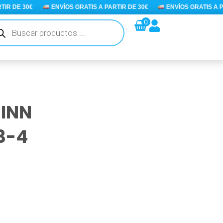
R DE 30€
ENVÍOS GRATIS A PARTIR DE 30€
ENVÍOS GRATIS A PAR
queda
0
ductos
UINN
3-4