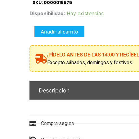
SKU: 0000018975
DISFRAZ
Disponibilidad:
Hay existencias
HARLEY
QUINN
REBEL
Añadir al carrito
DANGEROUS
3-
4
¡PÍDELO ANTES DE LAS 14:00 Y RECÍB
AÑOS
cantidad
Excepto sábados, domingos y festivos.
Descripción
Compra segura