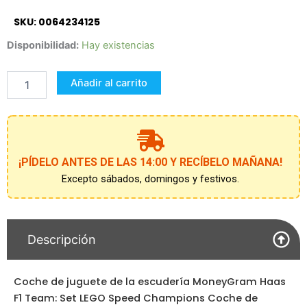
SKU: 0064234125
LEGO
Disponibilidad:
Hay existencias
Speed
Champions
Añadir al carrito
Coche
de
cantidad
¡PÍDELO ANTES DE LAS 14:00 Y RECÍBELO MAÑANA!
Excepto sábados, domingos y festivos.
Descripción
Coche de juguete de la escudería MoneyGram Haas
F1 Team: Set LEGO Speed Champions Coche de