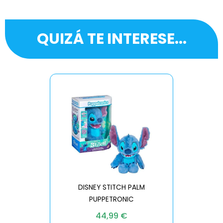
QUIZÁ TE INTERESE...
DISNEY STITCH PALM
PUPPETRONIC
REAL FX
44,99
€