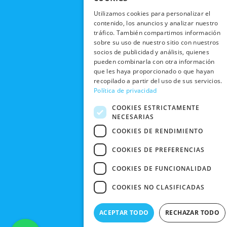
RECOGIDA
TRABAJA
POLÍTICA DE
o
t
b
g
EN TIENDA
Utilizamos cookies para personalizar el
CON
PRIVACIDAD
o
t
e
r
contenido, los anuncios y analizar nuestro
NOSOTROS
DEVOLUCIONES
k
e
a
tráfico. También compartimos información
CONDICIONES
Y CAMBIOS
NUESTRAS
r
m
sobre su uso de nuestro sitio con nuestros
DE COMPRA
TIENDAS
socios de publicidad y análisis, quienes
CANCELAR
pueden combinarla con otra información
PEDIDO
BLACK
que les haya proporcionado o que hayan
FRIDAY
recopilado a partir del uso de sus servicios.
Política de privacidad
CONTACTO
COOKIES ESTRICTAMENTE
NECESARIAS
COOKIES DE RENDIMIENTO
COOKIES DE PREFERENCIAS
COOKIES DE FUNCIONALIDAD
COOKIES NO CLASIFICADAS
ACEPTAR TODO
RECHAZAR TODO