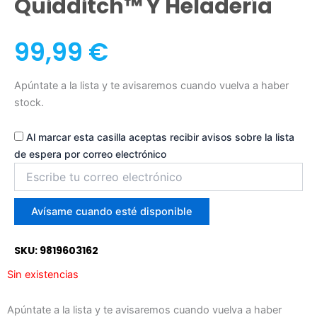
Quidditch™ Y Heladería
99,99
€
Apúntate a la lista y te avisaremos cuando vuelva a haber
stock.
Al marcar esta casilla aceptas recibir avisos sobre la lista
de espera por correo electrónico
Introduce
tu
correo
para
Avísame cuando esté disponible
unirte
a
SKU: 9819603162
la
lista
Sin existencias
de
espera
Apúntate a la lista y te avisaremos cuando vuelva a haber