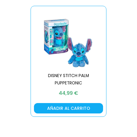
DISNEY STITCH PALM
PUPPETRONIC
REAL FX
44,99
€
AÑADIR AL CARRITO
AÑA