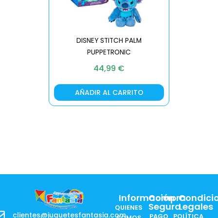
DISNEY STITCH PALM
PUPPETRONIC
REAL FX
44,99
€
AÑADIR AL CARRITO
AÑA
Información
Compra
Condici
Segura
Legales
QUIENES
clientes@juguetesfantasia.com
PAGO
POLÍTICA
SOMOS