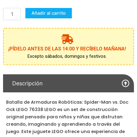
de
Armaduras
Añadir al carrito
Robóticas:
Spider-
Man
vs.
Doc
Ock
¡PÍDELO ANTES DE LAS 14:00 Y RECÍBELO MAÑANA!
LEGO
Excepto sábados, domingos y festivos.
76338
cantidad
Descripción
Batalla de Armaduras Robóticas: Spider-Man vs. Doc
Ock LEGO 76338 LEGO es un set de construcción
original pensado para niños y niñas que disfrutan
creando, imaginando y aprendiendo a través del
juego. Este juguete LEGO ofrece una experiencia de