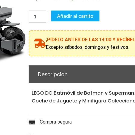
de
Batman
v
Añadir al carrito
Superman
LEGO
76331
cantidad
¡PÍDELO ANTES DE LAS 14:00 Y RECÍB
Excepto sábados, domingos y festivos.
Descripción
LEGO DC Batmóvil de Batman v Superman
Coche de Juguete y Minifigura Coleccion
Compra segura