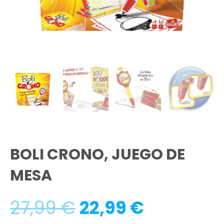
BOLI CRONO, JUEGO DE
MESA
El
El
27,99
€
22,99
€