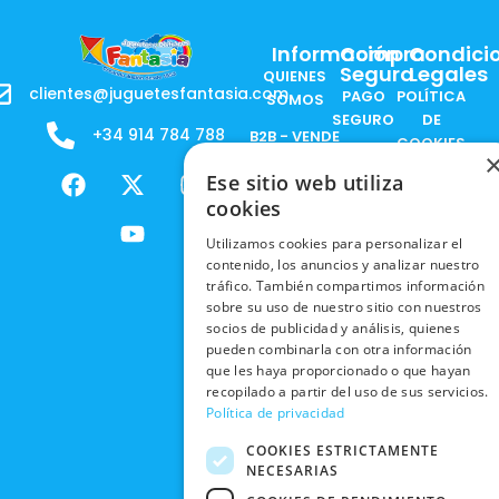
Información
Compra
Condici
Segura
Legales
QUIENES
clientes@juguetesfantasia.com
PAGO
POLÍTICA
SOMOS
SEGURO
DE
+34 914 784 788
B2B - VENDE
COOKIES
ENVÍOS
NUESTOS
F
X
Y
I
Ese sitio web utiliza
NACIONALES
POLÍTICAS
PRODUCTOS
a
-
o
n
DE
cookies
ENVÍOS
c
t
u
s
RESPONSABILIDAD
PRIVACIDAD
INTERNACIONALES
e
w
t
t
SOCIAL
Utilizamos cookies para personalizar el
EN RRSS
contenido, los anuncios y analizar nuestro
b
i
u
a
RECOGIDA
TRABAJA
tráfico. También compartimos información
POLÍTICA DE
o
t
b
g
EN TIENDA
CON
sobre su uso de nuestro sitio con nuestros
PRIVACIDAD
o
t
e
r
NOSOTROS
socios de publicidad y análisis, quienes
DEVOLUCIONES
k
e
a
CONDICIONES
pueden combinarla con otra información
Y CAMBIOS
NUESTRAS
r
m
DE COMPRA
que les haya proporcionado o que hayan
TIENDAS
recopilado a partir del uso de sus servicios.
CANCELAR
Política de privacidad
PEDIDO
BLACK
FRIDAY
COOKIES ESTRICTAMENTE
NECESARIAS
CONTACTO