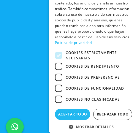
RECOGIDA
TRABAJA
contenido, los anuncios y analizar nuestro
POLÍTICA DE
o
t
b
g
EN TIENDA
CON
tráfico. También compartimos información
PRIVACIDAD
o
t
e
r
sobre su uso de nuestro sitio con nuestros
NOSOTROS
DEVOLUCIONES
k
e
a
CONDICIONES
socios de publicidad y análisis, quienes
Y CAMBIOS
NUESTRAS
r
m
pueden combinarla con otra información
DE COMPRA
TIENDAS
que les haya proporcionado o que hayan
CANCELAR
recopilado a partir del uso de sus servicios.
PEDIDO
BLACK
Política de privacidad
FRIDAY
COOKIES ESTRICTAMENTE
CONTACTO
NECESARIAS
COOKIES DE RENDIMIENTO
COOKIES DE PREFERENCIAS
COOKIES DE FUNCIONALIDAD
COOKIES NO CLASIFICADAS
ACEPTAR TODO
RECHAZAR TODO
MOSTRAR DETALLES