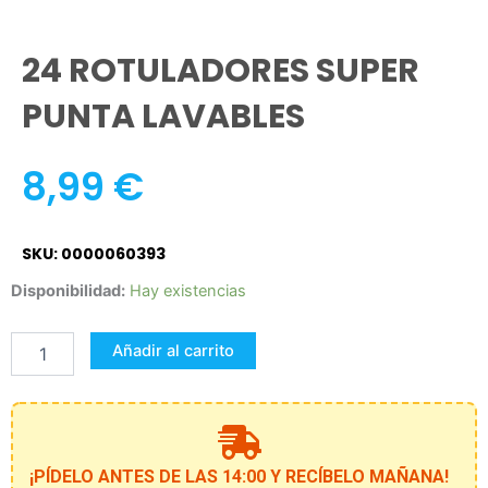
24 ROTULADORES SUPER
PUNTA LAVABLES
8,99
€
SKU: 0000060393
24
Disponibilidad:
Hay existencias
ROTULADORES
SUPER
Añadir al carrito
PUNTA
LAVABLES
cantidad
¡PÍDELO ANTES DE LAS 14:00 Y RECÍBELO MAÑANA!