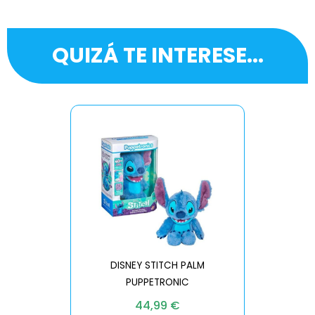
QUIZÁ TE INTERESE...
DISNEY STITCH PALM
PUPPETRONIC
REAL FX
44,99
€