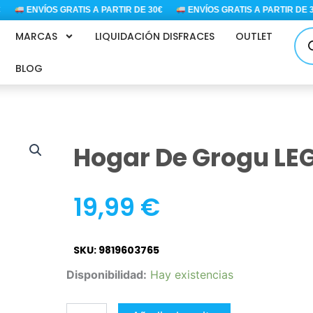
ENVÍOS GRATIS A PARTIR DE 30€
ENVÍOS GRATIS A PARTIR DE 30€
Bús
MARCAS
LIQUIDACIÓN DISFRACES
OUTLET
de
pro
BLOG
Hogar De Grogu LE
19,99
€
SKU: 9819603765
Hogar
Disponibilidad:
Hay existencias
de
Grogu