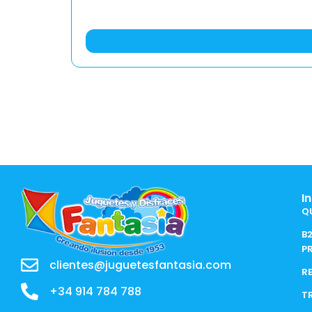
I
Q
B
P
clientes@juguetesfantasia.com
R
+34 914 784 788
T