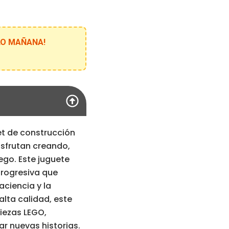
ELO MAÑANA!
t de construcción
isfrutan creando,
ego. Este juguete
progresiva que
aciencia y la
alta calidad, este
iezas LEGO,
r nuevas historias.