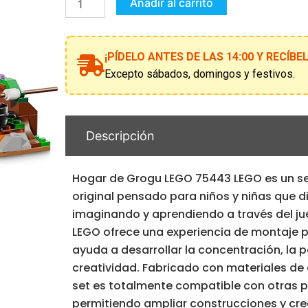
LEGO
Añadir al carrito
75443
cantidad
¡PÍDELO ANTES DE LAS 14:00 Y RECÍB
Excepto sábados, domingos y festivos.
Descripción
Hogar de Grogu LEGO 75443 LEGO es un se
original pensado para niños y niñas que d
imaginando y aprendiendo a través del ju
LEGO ofrece una experiencia de montaje 
ayuda a desarrollar la concentración, la p
creatividad. Fabricado con materiales de 
set es totalmente compatible con otras p
permitiendo ampliar construcciones y crea