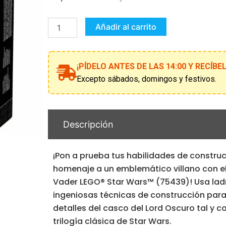
Star
Wars
Busto
Añadir al carrito
de
Darth
Vader
-
¡PÍDELO ANTES DE LAS 14:00 Y RECÍB
75439
Excepto sábados, domingos y festivos.
cantidad
Descripción
¡Pon a prueba tus habilidades de construc
homenaje a un emblemático villano con el
Vader LEGO® Star Wars™ (75439)! Usa ladr
ingeniosas técnicas de construcción para 
detalles del casco del Lord Oscuro tal y 
trilogía clásica de Star Wars.