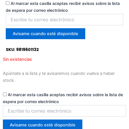
Al marcar esta casilla aceptas recibir avisos sobre la lista
de espera por correo electrónico
Introduce
tu
correo
para
Avísame cuando esté disponible
unirte
a
SKU: 9819601132
la
lista
Sin existencias
de
espera
Apúntate a la lista y te avisaremos cuando vuelva a haber
stock.
Al marcar esta casilla aceptas recibir avisos sobre la lista de
espera por correo electrónico
Introduce
tu
correo
para
Avísame cuando esté disponible