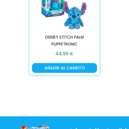
DISNEY STITCH PALM
PUPPETRONIC
REAL FX
44,99
€
AÑADIR AL CARRITO
AÑA