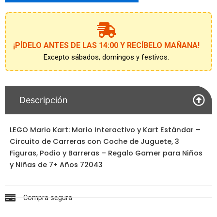
unirte
a
la
lista
de
¡PÍDELO ANTES DE LAS 14:00 Y RECÍBELO MAÑANA!
espera
Excepto sábados, domingos y festivos.
Descripción
LEGO Mario Kart: Mario Interactivo y Kart Estándar –
Circuito de Carreras con Coche de Juguete, 3
Figuras, Podio y Barreras – Regalo Gamer para Niños
y Niñas de 7+ Años 72043
Compra segura