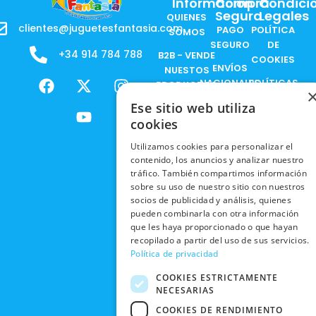
Información
Compra
Condici
Segura
Legales
QUIENES
clientes@juguetesfantasia.com
PAGO
POLÍTICA
SOMOS
SEGURO
DE
+34 914 784 788
B2B - VENDE
COOKIES
ENVÍOS
NUESTOS
F
X
Y
I
NACIONALES
POLÍTICAS
PRODUCTOS
a
-
o
n
DE
ENVÍOS
c
t
u
s
Ese sitio web utiliza
RESPONSABILIDAD
PRIVACIDAD
INTERNACIONALES
e
w
t
t
cookies
SOCIAL
EN RRSS
b
i
u
a
RECOGIDA
TRABAJA
Utilizamos cookies para personalizar el
POLÍTICA DE
o
t
b
g
EN TIENDA
contenido, los anuncios y analizar nuestro
CON
PRIVACIDAD
o
t
e
r
tráfico. También compartimos información
NOSOTROS
DEVOLUCIONES
k
e
a
sobre su uso de nuestro sitio con nuestros
CONDICIONES
Y CAMBIOS
NUESTRAS
r
m
socios de publicidad y análisis, quienes
DE COMPRA
TIENDAS
pueden combinarla con otra información
CANCELAR
que les haya proporcionado o que hayan
PEDIDO
BLACK
recopilado a partir del uso de sus servicios.
FRIDAY
Política de privacidad
CONTACTO
COOKIES ESTRICTAMENTE
NECESARIAS
COOKIES DE RENDIMIENTO