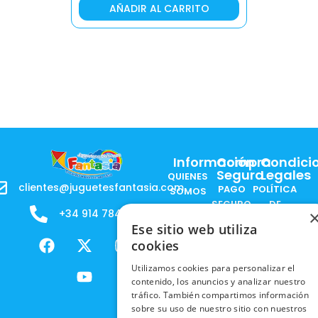
AÑADIR AL CARRITO
AÑA
Información
Compra
Condici
Segura
Legales
QUIENES
clientes@juguetesfantasia.com
PAGO
POLÍTICA
SOMOS
SEGURO
DE
+34 914 784 788
B2B - VENDE
COOKIES
ENVÍOS
Ese sitio web utiliza
NUESTOS
F
X
Y
I
NACIONALES
POLÍTICAS
cookies
PRODUCTOS
a
-
o
n
DE
ENVÍOS
c
t
u
s
RESPONSABILIDAD
Utilizamos cookies para personalizar el
PRIVACIDAD
INTERNACIONALES
e
w
t
t
contenido, los anuncios y analizar nuestro
SOCIAL
EN RRSS
tráfico. También compartimos información
b
i
u
a
RECOGIDA
TRABAJA
sobre su uso de nuestro sitio con nuestros
POLÍTICA DE
o
t
b
g