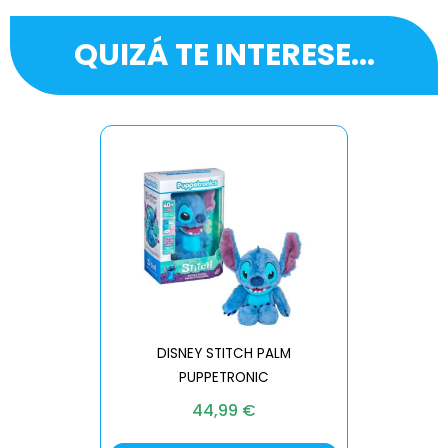
QUIZÁ TE INTERESE...
DISNEY STITCH PALM
PUPPETRONIC
REAL FX
44,99
€