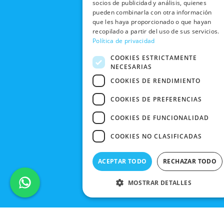
EN TIENDA
CON
socios de publicidad y análisis, quienes
PRIVACIDAD
o
t
e
r
NOSOTROS
pueden combinarla con otra información
DEVOLUCIONES
k
e
a
CONDICIONES
que les haya proporcionado o que hayan
Y CAMBIOS
NUESTRAS
r
m
recopilado a partir del uso de sus servicios.
DE COMPRA
TIENDAS
Política de privacidad
CANCELAR
PEDIDO
BLACK
COOKIES ESTRICTAMENTE
FRIDAY
NECESARIAS
COOKIES DE RENDIMIENTO
CONTACTO
COOKIES DE PREFERENCIAS
COOKIES DE FUNCIONALIDAD
COOKIES NO CLASIFICADAS
ACEPTAR TODO
RECHAZAR TODO
MOSTRAR DETALLES