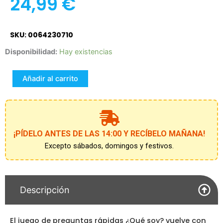
24,99
€
SKU: 0064230710
Juego
Disponibilidad:
Hay existencias
Hedbanz
Family
Añadir al carrito
cantidad
¡PÍDELO ANTES DE LAS 14:00 Y RECÍBELO MAÑANA!
Excepto sábados, domingos y festivos.
Descripción
El juego de preguntas rápidas ¿Qué soy? vuelve con