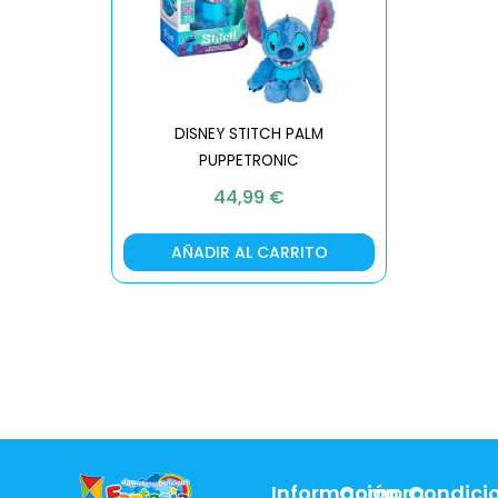
DISNEY STITCH PALM
PUPPETRONIC
REAL FX
44,99
€
AÑADIR AL CARRITO
AÑA
Información
Compra
Condici