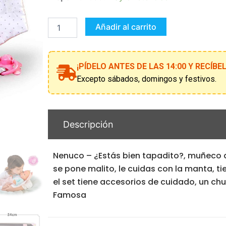
¿estás
bien
tapadito?
Añadir al carrito
cantidad
¡PÍDELO ANTES DE LAS 14:00 Y RECÍB
Excepto sábados, domingos y festivos.
Descripción
Nenuco – ¿Estás bien tapadito?, muñeco 
se pone malito, le cuidas con la manta, tie
el set tiene accesorios de cuidado, un ch
Famosa