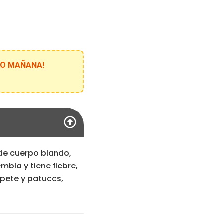
ELO MAÑANA!
de cuerpo blando,
mbla y tiene fiebre,
upete y patucos,