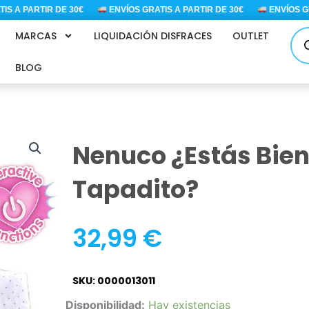
A PARTIR DE 30€
ENVÍOS GRATIS A PARTIR DE 30€
ENVÍOS GRATI
Bús
MARCAS
LIQUIDACIÓN DISFRACES
OUTLET
de
pro
BLOG
Nenuco ¿estás Bie
Tapadito?
32,99
€
SKU: 0000013011
Nenuco
Disponibilidad:
Hay existencias