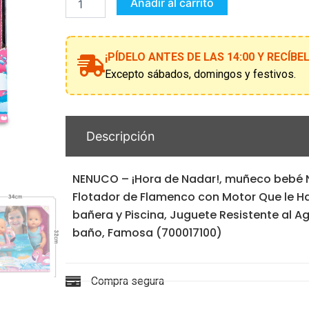
nadar!
Añadir al carrito
cantidad
¡PÍDELO ANTES DE LAS 14:00 Y RECÍB
Excepto sábados, domingos y festivos.
Descripción
NENUCO – ¡Hora de Nadar!, muñeco bebé 
Flotador de Flamenco con Motor Que le Ha
bañera y Piscina, Juguete Resistente al A
baño, Famosa (700017100)
Compra segura