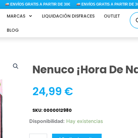
ENVÍOS GRATIS A PARTIR DE 30€
ENVÍOS GRATIS A PARTIR DE 30€
Bús
MARCAS
LIQUIDACIÓN DISFRACES
OUTLET
de
pro
BLOG
Nenuco ¡Hora De N
24,99
€
SKU: 0000012980
Nenuco
Disponibilidad:
Hay existencias
¡Hora
de