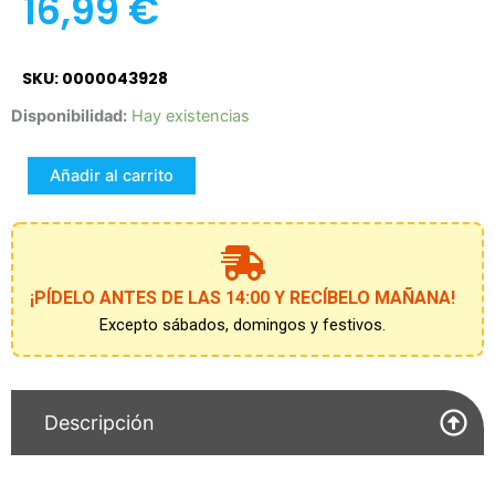
16,99
€
SKU: 0000043928
MULTIUSOS
Disponibilidad:
Hay existencias
ESTUCHE
TOTTO
Añadir al carrito
MONARK
AGAPEC
RACING
cantidad
¡PÍDELO ANTES DE LAS 14:00 Y RECÍBELO MAÑANA!
Excepto sábados, domingos y festivos.
Descripción