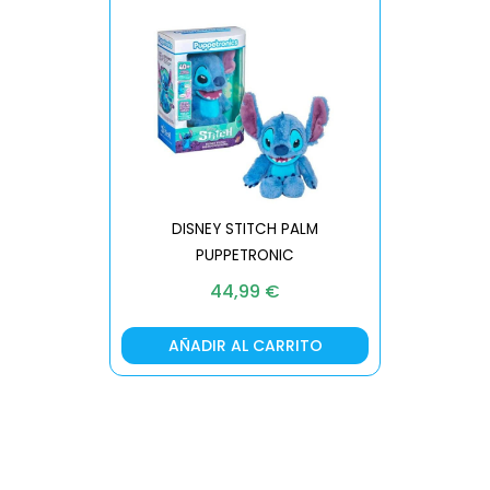
DISNEY STITCH PALM
PUPPETRONIC
REAL FX
44,99
€
AÑADIR AL CARRITO
AÑA