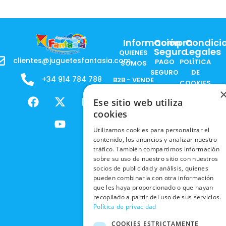
Información
Compra
Condici
Segura
Legales
QUIENES
clientes@juguetesfantasia.com
PAGO
POLÍTICA
SOMOS
SEGURO
DE
+34 914 784 788
B2B - VENDE
COOKIES
ENVÍOS
NUESTOS
F
X
Y
I
NACIONALES
POLÍTICAS
Ese sitio web utiliza
PRODUCTOS
a
-
o
n
DE
cookies
ENVÍOS
c
t
u
s
RESPONSABILIDAD
PRIVACIDAD
INTERNACIONALES
e
w
t
t
SOCIAL
Utilizamos cookies para personalizar el
EN RRSS
b
i
u
a
contenido, los anuncios y analizar nuestro
RECOGIDA
TRABAJA
POLÍTICA DE
tráfico. También compartimos información
o
t
b
g
EN TIENDA
CON
PRIVACIDAD
sobre su uso de nuestro sitio con nuestros
o
t
e
r
NOSOTROS
socios de publicidad y análisis, quienes
DEVOLUCIONES
k
e
a
CONDICIONES
pueden combinarla con otra información
Y CAMBIOS
NUESTRAS
r
m
DE COMPRA
que les haya proporcionado o que hayan
TIENDAS
recopilado a partir del uso de sus servicios.
CANCELAR
Política de privacidad
PEDIDO
BLACK
FRIDAY
COOKIES ESTRICTAMENTE