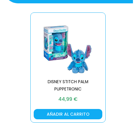
DISNEY STITCH PALM
PUPPETRONIC
REAL FX
44,99
€
AÑADIR AL CARRITO
AÑA