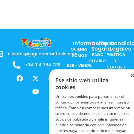
Información
Compra
Condici
Segura
Legales
QUIENES
clientes@juguetesfantasia.com
PAGO
POLÍTICA
SOMOS
SEGURO
DE
+34 914 784 788
B2B - VENDE
COOKIES
ENVÍOS
NUESTOS
F
X
Y
I
NACIONALES
POLÍTICAS
PRODUCTOS
Ese sitio web utiliza
a
-
o
n
DE
cookies
ENVÍOS
c
t
u
s
RESPONSABILIDAD
PRIVACIDAD
INTERNACIONALES
e
w
t
t
SOCIAL
EN RRSS
Utilizamos cookies para personalizar el
b
i
u
a
contenido, los anuncios y analizar nuestro
RECOGIDA
TRABAJA
POLÍTICA DE
o
t
b
g
tráfico. También compartimos información
EN TIENDA
CON
PRIVACIDAD
o
t
e
r
sobre su uso de nuestro sitio con nuestros
NOSOTROS
DEVOLUCIONES
socios de publicidad y análisis, quienes
k
e
a
CONDICIONES
pueden combinarla con otra información
Y CAMBIOS
NUESTRAS
r
m
DE COMPRA
que les haya proporcionado o que hayan
TIENDAS