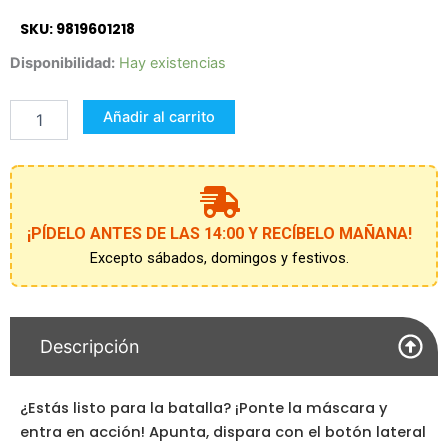
SKU: 9819601218
Laser
Disponibilidad:
Hay existencias
Shot
Batalla
Añadir al carrito
con
Visores
Láser
cantidad
¡PÍDELO ANTES DE LAS 14:00 Y RECÍBELO MAÑANA!
Excepto sábados, domingos y festivos.
Descripción
¿Estás listo para la batalla? ¡Ponte la máscara y
entra en acción! Apunta, dispara con el botón lateral