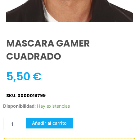
MASCARA GAMER
CUADRADO
5,50
€
SKU: 0000018799
MASCARA
Disponibilidad:
Hay existencias
GAMER
CUADRADO
Añadir al carrito
cantidad