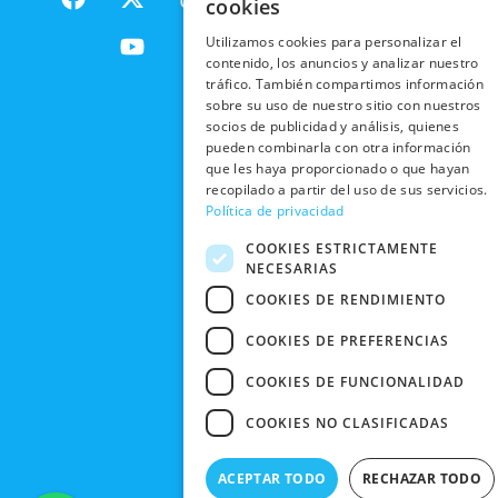
cookies
a
-
o
n
DE
ENVÍOS
c
t
u
s
RESPONSABILIDAD
PRIVACIDAD
Utilizamos cookies para personalizar el
INTERNACIONALES
e
w
t
t
SOCIAL
EN RRSS
contenido, los anuncios y analizar nuestro
b
i
u
a
tráfico. También compartimos información
RECOGIDA
TRABAJA
POLÍTICA DE
o
t
b
g
sobre su uso de nuestro sitio con nuestros
EN TIENDA
CON
PRIVACIDAD
o
t
e
r
socios de publicidad y análisis, quienes
NOSOTROS
pueden combinarla con otra información
DEVOLUCIONES
k
e
a
CONDICIONES
que les haya proporcionado o que hayan
Y CAMBIOS
NUESTRAS
r
m
DE COMPRA
recopilado a partir del uso de sus servicios.
TIENDAS
CANCELAR
Política de privacidad
PEDIDO
BLACK
COOKIES ESTRICTAMENTE
FRIDAY
NECESARIAS
CONTACTO
COOKIES DE RENDIMIENTO
COOKIES DE PREFERENCIAS
COOKIES DE FUNCIONALIDAD
COOKIES NO CLASIFICADAS
ACEPTAR TODO
RECHAZAR TODO