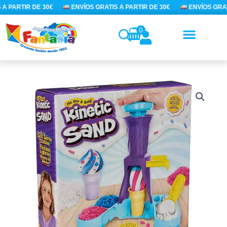
Ir
A PARTIR DE 30€
ENVÍOS GRATIS A PARTIR DE 30€
ENVÍOS GRATI
al
contenido
0