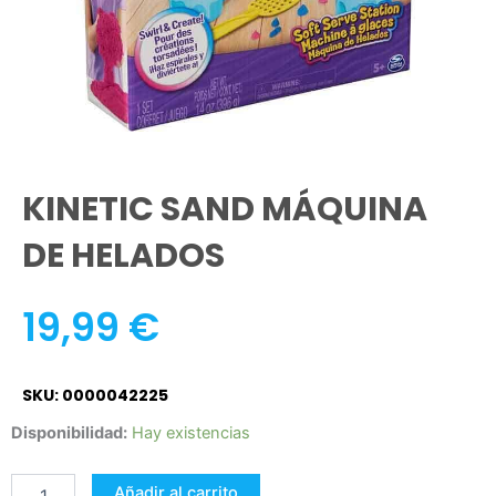
KINETIC SAND MÁQUINA
DE HELADOS
19,99
€
SKU: 0000042225
KINETIC
Disponibilidad:
Hay existencias
SAND
MÁQUINA
Añadir al carrito
DE