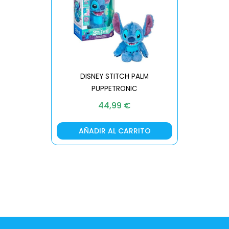
DISNEY STITCH PALM
PUPPETRONIC
REAL FX
44,99
€
AÑADIR AL CARRITO
AÑA