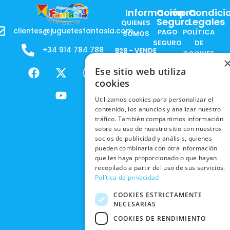
Información
Compra
Condici
Segura
Legales
QUIENES
clientes@juguetesfantasia.com
PAGO
POLÍTICA
SOMOS
SEGURO
DE
+34 914 784 788
B2B - VENDE
COOKIES
ENVÍOS
NUESTOS
F
X
Y
I
Ese sitio web utiliza
NACIONALES
POLÍTICAS
PRODUCTOS
a
-
o
n
DE
cookies
ENVÍOS
c
t
u
s
RESPONSABILIDAD
PRIVACIDAD
INTERNACIONALES
e
w
t
t
SOCIAL
Utilizamos cookies para personalizar el
EN RRSS
contenido, los anuncios y analizar nuestro
b
i
u
a
RECOGIDA
TRABAJA
tráfico. También compartimos información
POLÍTICA DE
o
t
b
g
EN TIENDA
CON
sobre su uso de nuestro sitio con nuestros
PRIVACIDAD
o
t
e
r
NOSOTROS
socios de publicidad y análisis, quienes
DEVOLUCIONES
k
e
a
CONDICIONES
pueden combinarla con otra información
Y CAMBIOS
NUESTRAS
r
m
DE COMPRA
que les haya proporcionado o que hayan
TIENDAS
recopilado a partir del uso de sus servicios.
CANCELAR
Política de privacidad
PEDIDO
BLACK
FRIDAY
COOKIES ESTRICTAMENTE
NECESARIAS
CONTACTO
COOKIES DE RENDIMIENTO