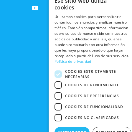
Ese sitio web utiliza
ENVÍOS
c
t
u
s
RESPONSABILIDAD
PRIVACIDAD
cookies
INTERNACIONALES
e
w
t
t
SOCIAL
EN RRSS
b
i
u
a
Utilizamos cookies para personalizar el
RECOGIDA
TRABAJA
POLÍTICA DE
contenido, los anuncios y analizar nuestro
o
t
b
g
EN TIENDA
CON
PRIVACIDAD
tráfico. También compartimos información
o
t
e
r
NOSOTROS
sobre su uso de nuestro sitio con nuestros
DEVOLUCIONES
k
e
a
CONDICIONES
socios de publicidad y análisis, quienes
Y CAMBIOS
NUESTRAS
r
m
DE COMPRA
pueden combinarla con otra información
TIENDAS
que les haya proporcionado o que hayan
CANCELAR
recopilado a partir del uso de sus servicios.
PEDIDO
BLACK
Política de privacidad
FRIDAY
COOKIES ESTRICTAMENTE
CONTACTO
NECESARIAS
COOKIES DE RENDIMIENTO
COOKIES DE PREFERENCIAS
COOKIES DE FUNCIONALIDAD
COOKIES NO CLASIFICADAS