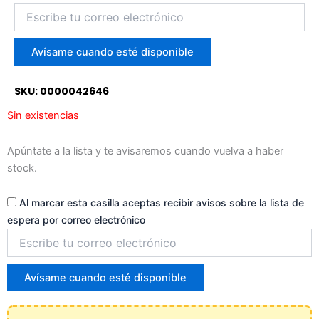
Introduce
tu
correo
para
Avísame cuando esté disponible
unirte
a
SKU: 0000042646
la
lista
Sin existencias
de
espera
Apúntate a la lista y te avisaremos cuando vuelva a haber
stock.
Al marcar esta casilla aceptas recibir avisos sobre la lista de
espera por correo electrónico
Introduce
tu
correo
para
Avísame cuando esté disponible
unirte
a