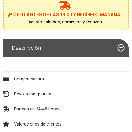
la
lista
de
¡PÍDELO ANTES DE LAS 14:00 Y RECÍBELO MAÑANA!
espera
Excepto sábados, domingos y festivos.
Descripción
Compra segura
Devolución gratuita
Entrega en 24/48 horas
Valoraciones de clientes