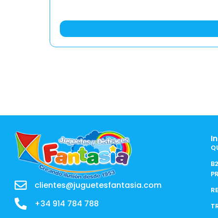
I
Q
B
P
clientes@juguetesfantasia.com
R
+34 914 784 788
T