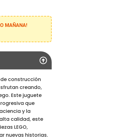
ELO MAÑANA!
 de construcción
isfrutan creando,
ego. Este juguete
progresiva que
aciencia y la
alta calidad, este
iezas LEGO,
r nuevas historias.