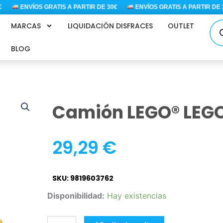
ENVÍOS GRATIS A PARTIR DE 30€
ENVÍOS GRATIS A PARTIR DE 30€
Bús
MARCAS
LIQUIDACIÓN DISFRACES
OUTLET
de
pro
BLOG
Camión LEGO® LEG
29,29
€
SKU: 9819603762
Camión
Disponibilidad:
Hay existencias
LEGO®
LEGO