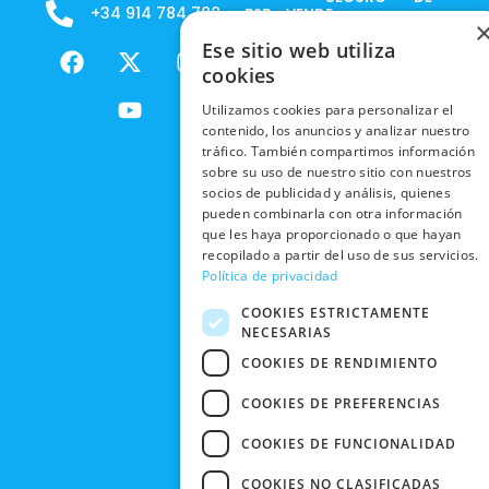
+34 914 784 788
B2B - VENDE
COOKIES
ENVÍOS
NUESTOS
F
X
Y
I
Ese sitio web utiliza
NACIONALES
POLÍTICAS
PRODUCTOS
a
-
o
n
cookies
DE
ENVÍOS
c
t
u
s
RESPONSABILIDAD
PRIVACIDAD
Utilizamos cookies para personalizar el
INTERNACIONALES
e
w
t
t
SOCIAL
EN RRSS
contenido, los anuncios y analizar nuestro
b
i
u
a
RECOGIDA
tráfico. También compartimos información
TRABAJA
POLÍTICA DE
o
t
b
g
sobre su uso de nuestro sitio con nuestros
EN TIENDA
CON
PRIVACIDAD
o
t
e
r
socios de publicidad y análisis, quienes
NOSOTROS
DEVOLUCIONES
k
e
a
pueden combinarla con otra información
CONDICIONES
Y CAMBIOS
que les haya proporcionado o que hayan
NUESTRAS
r
m
DE COMPRA
recopilado a partir del uso de sus servicios.
TIENDAS
CANCELAR
Política de privacidad
PEDIDO
BLACK
COOKIES ESTRICTAMENTE
FRIDAY
NECESARIAS
CONTACTO
COOKIES DE RENDIMIENTO
COOKIES DE PREFERENCIAS
COOKIES DE FUNCIONALIDAD
COOKIES NO CLASIFICADAS