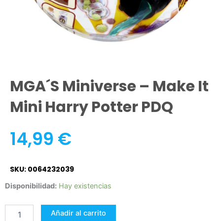
MGA´s Miniverse – Make It
Mini Harry Potter PDQ
14,99
€
SKU: 0064232039
MGA
Disponibilidad:
Hay existencias
´s
Miniverse
Añadir al carrito
-