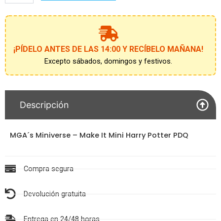
Make
It
Mini
Harry
Potter
¡PÍDELO ANTES DE LAS 14:00 Y RECÍBELO MAÑANA!
PDQ
Excepto sábados, domingos y festivos.
cantidad
Descripción
MGA´s Miniverse – Make It Mini Harry Potter PDQ
Compra segura
Devolución gratuita
Entrega en 24/48 horas