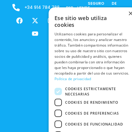
SEGURO
DE
+34 914 784 788
B2B - VENDE
COOKIES
ENVÍOS
NUESTOS
F
X
Y
I
Ese sitio web utiliza
NACIONALES
POLÍTICAS
PRODUCTOS
a
-
o
n
cookies
DE
ENVÍOS
c
t
u
s
RESPONSABILIDAD
PRIVACIDAD
Utilizamos cookies para personalizar el
INTERNACIONALES
e
w
t
t
SOCIAL
EN RRSS
contenido, los anuncios y analizar nuestro
b
i
u
a
RECOGIDA
tráfico. También compartimos información
TRABAJA
POLÍTICA DE
o
t
b
g
EN TIENDA
sobre su uso de nuestro sitio con nuestros
CON
PRIVACIDAD
o
t
e
r
socios de publicidad y análisis, quienes
NOSOTROS
DEVOLUCIONES
k
e
a
pueden combinarla con otra información
CONDICIONES
Y CAMBIOS
NUESTRAS
que les haya proporcionado o que hayan
r
m
DE COMPRA
recopilado a partir del uso de sus servicios.
TIENDAS
CANCELAR
Política de privacidad
PEDIDO
BLACK
COOKIES ESTRICTAMENTE
FRIDAY
NECESARIAS
CONTACTO
COOKIES DE RENDIMIENTO
COOKIES DE PREFERENCIAS
COOKIES DE FUNCIONALIDAD