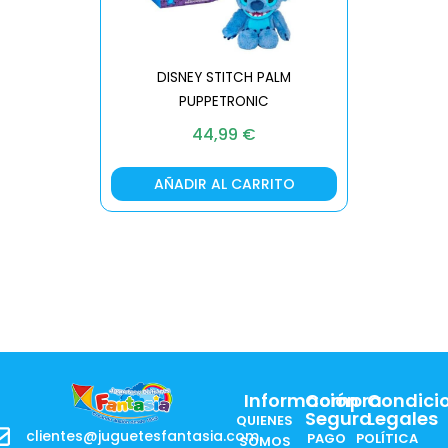
DISNEY STITCH PALM
PUPPETRONIC
REAL FX
44,99
€
AÑADIR AL CARRITO
AÑA
Información
Compra
Condici
Segura
Legales
QUIENES
clientes@juguetesfantasia.com
PAGO
POLÍTICA
SOMOS