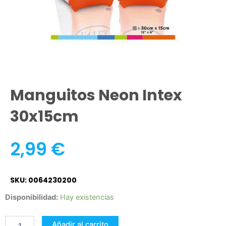
Manguitos Neon Intex
30x15cm
2,99
€
SKU: 0064230200
Manguitos
Disponibilidad:
Hay existencias
neon
intex
Añadir al carrito
30x15cm