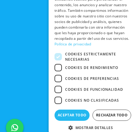
b
i
u
a
RECOGIDA
TRABAJA
contenido, los anuncios y analizar nuestro
POLÍTICA DE
o
t
b
g
EN TIENDA
CON
tráfico. También compartimos información
PRIVACIDAD
o
t
e
r
sobre su uso de nuestro sitio con nuestros
NOSOTROS
DEVOLUCIONES
k
e
a
CONDICIONES
socios de publicidad y análisis, quienes
Y CAMBIOS
NUESTRAS
r
m
pueden combinarla con otra información
DE COMPRA
TIENDAS
que les haya proporcionado o que hayan
CANCELAR
recopilado a partir del uso de sus servicios.
PEDIDO
BLACK
Política de privacidad
FRIDAY
COOKIES ESTRICTAMENTE
CONTACTO
NECESARIAS
COOKIES DE RENDIMIENTO
COOKIES DE PREFERENCIAS
COOKIES DE FUNCIONALIDAD
COOKIES NO CLASIFICADAS
ACEPTAR TODO
RECHAZAR TODO
MOSTRAR DETALLES