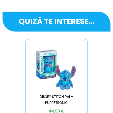
QUIZÁ TE INTERESE...
DISNEY STITCH PALM
PUPPETRONIC
REAL FX
44,99
€