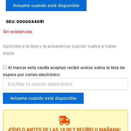
para
Avísame cuando esté disponible
unirte
a
SKU: 0000044091
la
lista
Sin existencias
de
espera
Apúntate a la lista y te avisaremos cuando vuelva a haber
stock.
Al marcar esta casilla aceptas recibir avisos sobre la lista de
espera por correo electrónico
Introduce
tu
correo
para
Avísame cuando esté disponible
unirte
a
la
lista
de
¡PÍDELO ANTES DE LAS 14:00 Y RECÍBELO MAÑANA!