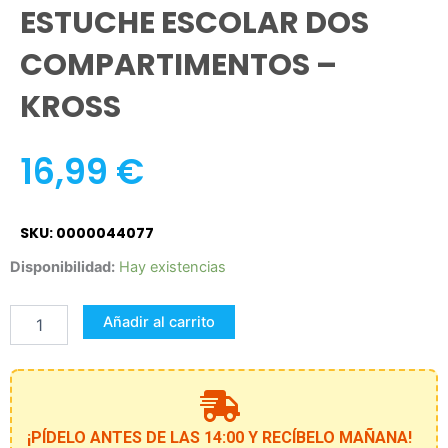
ESTUCHE ESCOLAR DOS
COMPARTIMENTOS –
KROSS
16,99
€
SKU: 0000044077
ESTUCHE
Disponibilidad:
Hay existencias
ESCOLAR
DOS
Añadir al carrito
COMPARTIMENTOS
-
KROSS
cantidad
¡PÍDELO ANTES DE LAS 14:00 Y RECÍBELO MAÑANA!