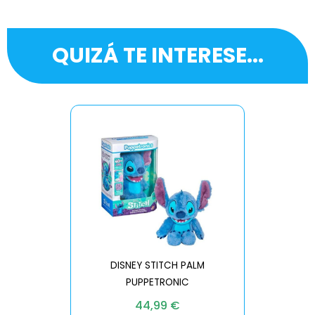
QUIZÁ TE INTERESE...
DISNEY STITCH PALM
PUPPETRONIC
REAL FX
44,99
€