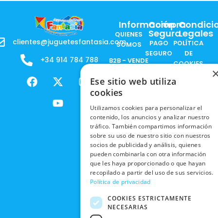
Información
Compra
Condici
Segura
Legales
QUIENES
clientes@juguetesfantasia.com
PAGO
POLÍTICA
SOMOS
SEGURO
DE
+34 914 784 788
B2B - VENDE
COOKIES
ENVÍOS
NUESTOS
F
X
Y
I
NACIONALES
POLÍTICAS
Ese sitio web utiliza
PRODUCTOS
a
-
o
n
DE
cookies
ENVÍOS
c
t
u
s
RESPONSABILIDAD
PRIVACIDAD
INTERNACIONALES
e
w
t
t
SOCIAL
Utilizamos cookies para personalizar el
EN RRSS
b
i
u
a
contenido, los anuncios y analizar nuestro
RECOGIDA
TRABAJA
POLÍTICA DE
tráfico. También compartimos información
o
t
b
g
EN TIENDA
CON
sobre su uso de nuestro sitio con nuestros
PRIVACIDAD
o
t
e
r
NOSOTROS
socios de publicidad y análisis, quienes
DEVOLUCIONES
k
e
a
CONDICIONES
pueden combinarla con otra información
Y CAMBIOS
NUESTRAS
r
m
DE COMPRA
que les haya proporcionado o que hayan
TIENDAS
recopilado a partir del uso de sus servicios.
CANCELAR
Política de privacidad
PEDIDO
BLACK
FRIDAY
COOKIES ESTRICTAMENTE
NECESARIAS
CONTACTO