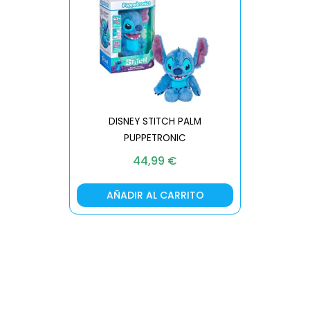
DISNEY STITCH PALM
PUPPETRONIC
REAL FX
44,99
€
AÑADIR AL CARRITO
AÑA