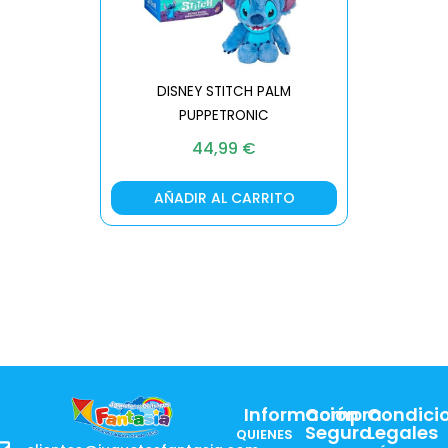
DISNEY STITCH PALM
PUPPETRONIC
REAL FX
44,99
€
AÑADIR AL CARRITO
AÑA
Información
Compra
Condici
Segura
Legales
QUIENES