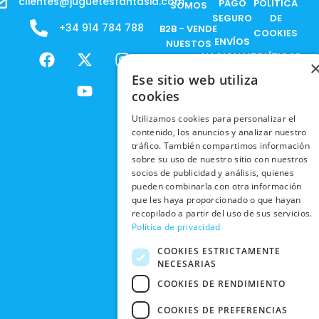
clientes@juguetesfantasia.com
PAGO
POLÍTICA
SOMOS
SEGURO
DE
+34 914 784 788
B2B - VENDE
COOKIES
ENVÍOS
NUESTOS
F
X
Y
I
NACIONALES
POLÍTICAS
PRODUCTOS
a
-
o
n
DE
Ese sitio web utiliza
ENVÍOS
c
t
u
s
RESPONSABILIDAD
PRIVACIDAD
cookies
INTERNACIONALES
e
w
t
t
SOCIAL
EN RRSS
b
i
u
a
RECOGIDA
Utilizamos cookies para personalizar el
TRABAJA
POLÍTICA DE
o
t
b
g
contenido, los anuncios y analizar nuestro
EN TIENDA
CON
PRIVACIDAD
o
t
e
r
tráfico. También compartimos información
NOSOTROS
DEVOLUCIONES
k
e
a
sobre su uso de nuestro sitio con nuestros
CONDICIONES
Y CAMBIOS
socios de publicidad y análisis, quienes
NUESTRAS
r
m
DE COMPRA
pueden combinarla con otra información
TIENDAS
CANCELAR
que les haya proporcionado o que hayan
PEDIDO
BLACK
recopilado a partir del uso de sus servicios.
FRIDAY
Política de privacidad
CONTACTO
COOKIES ESTRICTAMENTE
NECESARIAS
COOKIES DE RENDIMIENTO
COOKIES DE PREFERENCIAS