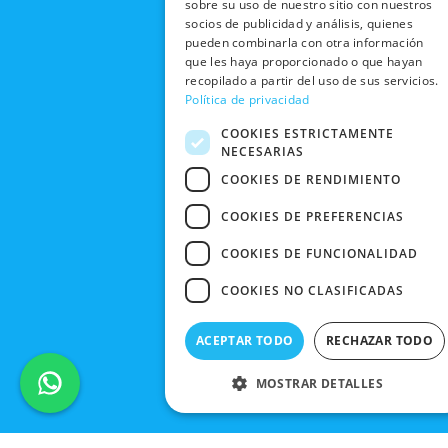
o
t
e
r
sobre su uso de nuestro sitio con nuestros
NOSOTROS
DEVOLUCIONES
k
e
a
socios de publicidad y análisis, quienes
CONDICIONES
Y CAMBIOS
NUESTRAS
r
m
pueden combinarla con otra información
DE COMPRA
que les haya proporcionado o que hayan
TIENDAS
CANCELAR
recopilado a partir del uso de sus servicios.
PEDIDO
BLACK
Política de privacidad
FRIDAY
COOKIES ESTRICTAMENTE
CONTACTO
NECESARIAS
COOKIES DE RENDIMIENTO
COOKIES DE PREFERENCIAS
COOKIES DE FUNCIONALIDAD
COOKIES NO CLASIFICADAS
ACEPTAR TODO
RECHAZAR TODO
MOSTRAR DETALLES