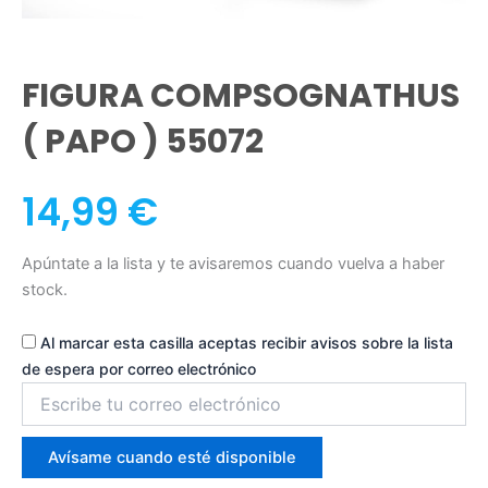
FIGURA COMPSOGNATHUS
( PAPO ) 55072
14,99
€
Apúntate a la lista y te avisaremos cuando vuelva a haber
stock.
Al marcar esta casilla aceptas recibir avisos sobre la lista
de espera por correo electrónico
Introduce
tu
correo
para
Avísame cuando esté disponible
unirte