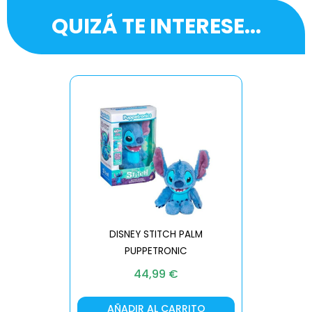
QUIZÁ TE INTERESE...
DISNEY STITCH PALM
PUPPETRONIC
REAL FX
44,99
€
AÑADIR AL CARRITO
AÑA