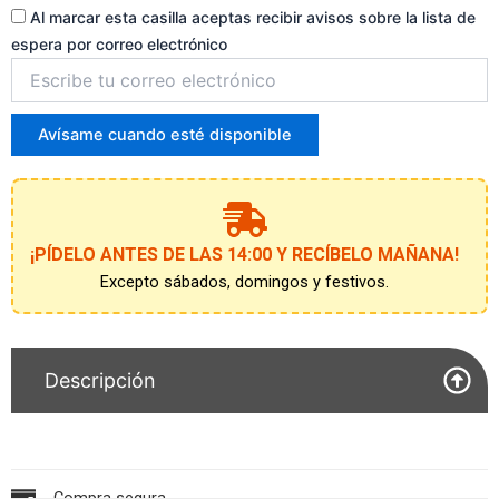
Al marcar esta casilla aceptas recibir avisos sobre la lista de
espera por correo electrónico
Introduce
tu
correo
para
Avísame cuando esté disponible
unirte
a
la
lista
de
¡PÍDELO ANTES DE LAS 14:00 Y RECÍBELO MAÑANA!
espera
Excepto sábados, domingos y festivos.
Descripción
Compra segura