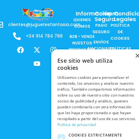
Información
Compra
Condici
Segura
Legales
QUIENES
clientes@juguetesfantasia.com
PAGO
POLÍTICA
SOMOS
SEGURO
DE
+34 914 784 788
B2B - VENDE
COOKIES
ENVÍOS
NUESTOS
F
X
Y
I
NACIONALES
POLÍTICAS
PRODUCTOS
a
-
o
n
DE
ENVÍOS
c
t
u
s
Ese sitio web utiliza
RESPONSABILIDAD
PRIVACIDAD
INTERNACIONALES
e
w
t
t
SOCIAL
cookies
EN RRSS
b
i
u
a
RECOGIDA
TRABAJA
Utilizamos cookies para personalizar el
POLÍTICA DE
o
t
b
g
EN TIENDA
CON
contenido, los anuncios y analizar nuestro
PRIVACIDAD
o
t
e
r
tráfico. También compartimos información
NOSOTROS
DEVOLUCIONES
k
e
a
CONDICIONES
sobre su uso de nuestro sitio con nuestros
Y CAMBIOS
NUESTRAS
r
m
socios de publicidad y análisis, quienes
DE COMPRA
TIENDAS
pueden combinarla con otra información
CANCELAR
que les haya proporcionado o que hayan
PEDIDO
BLACK
recopilado a partir del uso de sus servicios.
FRIDAY
Política de privacidad
CONTACTO
COOKIES ESTRICTAMENTE