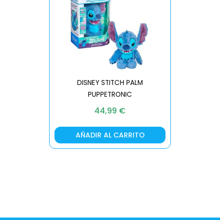
DISNEY STITCH PALM
PUPPETRONIC
REAL FX
44,99
€
AÑADIR AL CARRITO
AÑA