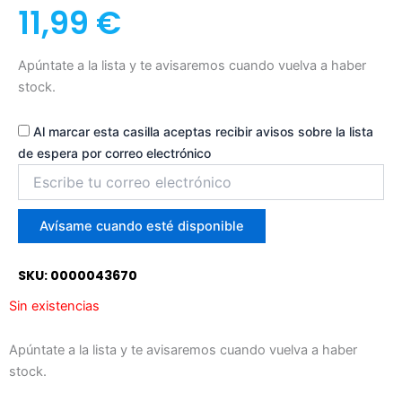
11,99
€
Apúntate a la lista y te avisaremos cuando vuelva a haber
stock.
Al marcar esta casilla aceptas recibir avisos sobre la lista
de espera por correo electrónico
Introduce
tu
correo
para
Avísame cuando esté disponible
unirte
a
SKU: 0000043670
la
lista
Sin existencias
de
espera
Apúntate a la lista y te avisaremos cuando vuelva a haber
stock.