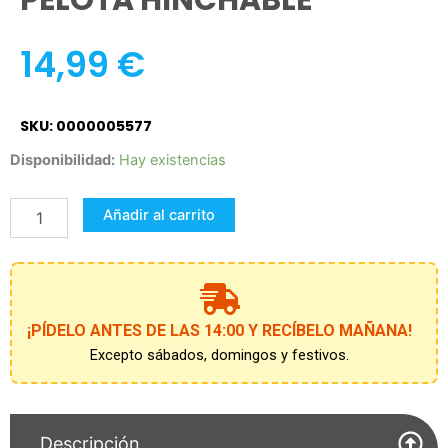
PELOTA HINCHABLE
14,99
€
SKU: 0000005577
JUEGO
Disponibilidad:
Hay existencias
VOLEYBALL
CON
Añadir al carrito
PELOTA
HINCHABLE
cantidad
¡PÍDELO ANTES DE LAS 14:00 Y RECÍBELO MAÑANA!
Excepto sábados, domingos y festivos.
Descripción