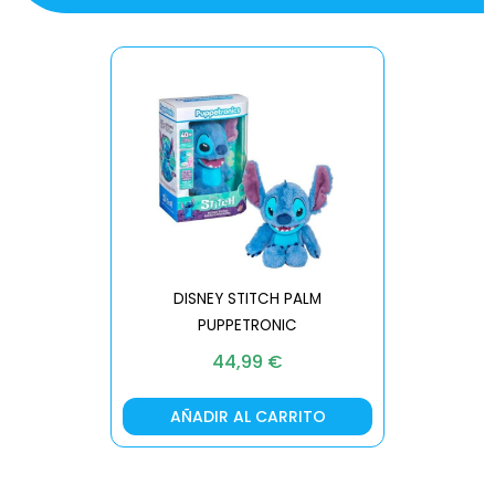
DISNEY STITCH PALM
PUPPETRONIC
REAL FX
44,99
€
AÑADIR AL CARRITO
AÑA