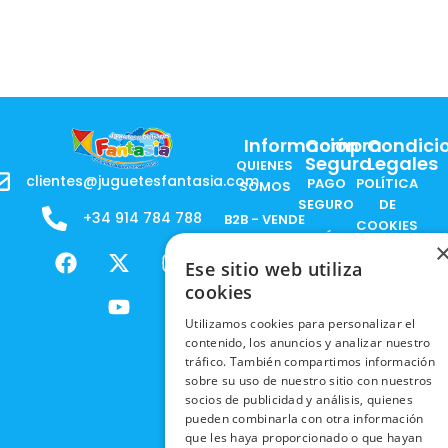
Información
Compra
Condici
Segura
Legales
QUIENES
clientes@juguetesfantasia.com
PAGO
POLÍTICA
SOMOS
SEGURO
DE
+34 914 784 788
B2B - VENDE
COOKIES
ENVÍOS
NUESTOS
F
X
Y
I
NACIONALES
POLÍTICAS
PRODUCTOS
Ese sitio web utiliza
a
-
o
n
DE
cookies
ENVÍOS
c
t
u
s
RESPONSABILIDAD
PRIVACIDAD
INTERNACIONALES
e
w
t
t
SOCIAL
EN RRSS
Utilizamos cookies para personalizar el
b
i
u
a
contenido, los anuncios y analizar nuestro
RECOGIDA
TRABAJA
POLÍTICA DE
o
t
b
g
tráfico. También compartimos información
EN TIENDA
CON
PRIVACIDAD
o
t
e
r
sobre su uso de nuestro sitio con nuestros
NOSOTROS
DEVOLUCIONES
socios de publicidad y análisis, quienes
k
e
a
CONDICIONES
pueden combinarla con otra información
Y CAMBIOS
NUESTRAS
r
m
DE COMPRA
que les haya proporcionado o que hayan
TIENDAS