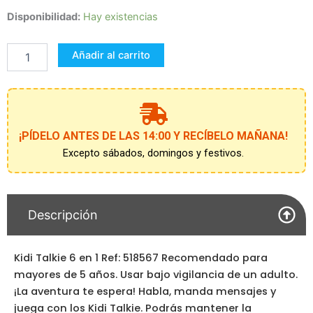
KIDI
Disponibilidad:
Hay existencias
TALKIE
6
Añadir al carrito
EN
1
cantidad
¡PÍDELO ANTES DE LAS 14:00 Y RECÍBELO MAÑANA!
Excepto sábados, domingos y festivos.
Descripción
Kidi Talkie 6 en 1 Ref: 518567 Recomendado para
mayores de 5 años. Usar bajo vigilancia de un adulto.
¡La aventura te espera! Habla, manda mensajes y
juega con los Kidi Talkie. Podrás mantener la