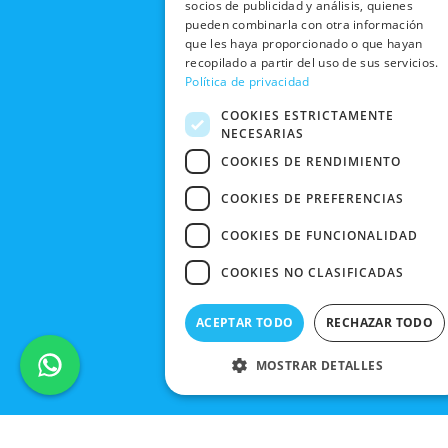
socios de publicidad y análisis, quienes
TIENDAS
CANCELAR
pueden combinarla con otra información
PEDIDO
que les haya proporcionado o que hayan
BLACK
recopilado a partir del uso de sus servicios.
FRIDAY
Política de privacidad
CONTACTO
COOKIES ESTRICTAMENTE
NECESARIAS
COOKIES DE RENDIMIENTO
COOKIES DE PREFERENCIAS
COOKIES DE FUNCIONALIDAD
COOKIES NO CLASIFICADAS
ACEPTAR TODO
RECHAZAR TODO
MOSTRAR DETALLES