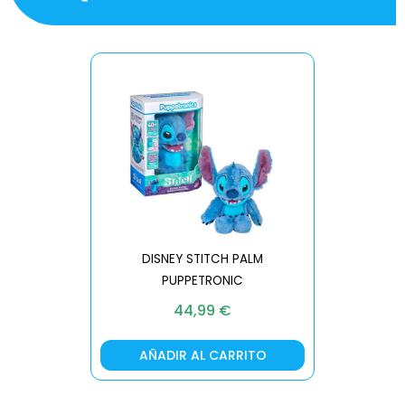
DISNEY STITCH PALM
PUPPETRONIC
REAL FX
44,99
€
AÑADIR AL CARRITO
AÑA