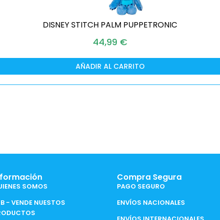
DISNEY STITCH PALM PUPPETRONIC
44,99
€
AÑADIR AL CARRITO
nformación
Compra Segura
UIENES SOMOS
PAGO SEGURO
2B - VENDE NUESTOS
ENVÍOS NACIONALES
RODUCTOS
ENVÍOS INTERNACIONALES