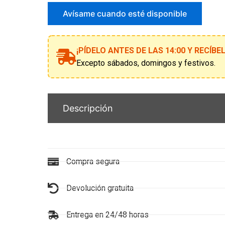
correo
para
Avísame cuando esté disponible
unirte
a
la
¡PÍDELO ANTES DE LAS 14:00 Y RECÍB
lista
de
Excepto sábados, domingos y festivos.
espera
Descripción
Compra segura
Devolución gratuita
Entrega en 24/48 horas