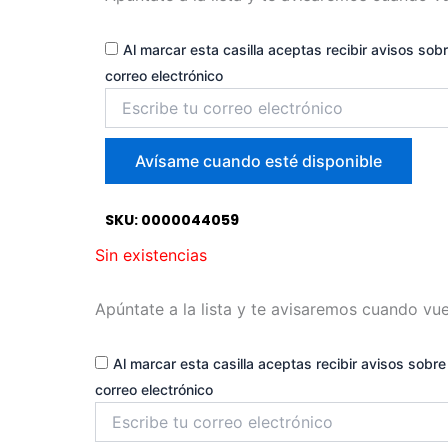
Al marcar esta casilla aceptas recibir avisos sobr
correo electrónico
Introduce
tu
correo
para
Avísame cuando esté disponible
unirte
a
la
SKU: 0000044059
lista
Sin existencias
de
espera
Apúntate a la lista y te avisaremos cuando vue
Al marcar esta casilla aceptas recibir avisos sobre 
correo electrónico
Introduce
tu