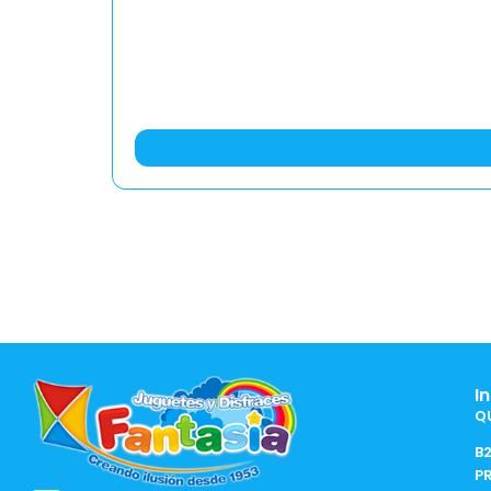
I
Q
B
P