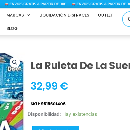
ENVÍOS GRATIS A PARTIR DE 30€
ENVÍOS GRATIS A PARTIR DE 30€
Bús
MARCAS
LIQUIDACIÓN DISFRACES
OUTLET
de
pro
BLOG
La Ruleta De La Su
32,99
€
SKU: 9819601406
La
Disponibilidad:
Hay existencias
Ruleta
De