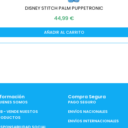
DISNEY STITCH PALM PUPPETRONIC
44,99
€
AÑADIR AL CARRITO
nformación
Compra Segura
UIENES SOMOS
PAGO SEGURO
2B - VENDE NUESTOS
ENVÍOS NACIONALES
RODUCTOS
ENVÍOS INTERNACIONALES
ESPONSABILIDAD SOCIAL