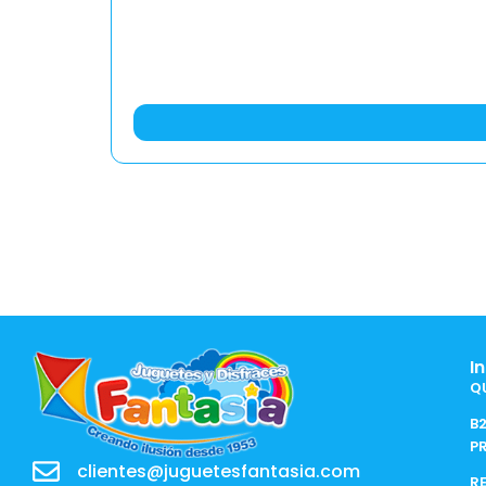
I
Q
B
P
clientes@juguetesfantasia.com
R