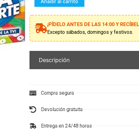
La
Añadir al carrito
Suerte
New
cantidad
¡PÍDELO ANTES DE LAS 14:00 Y RECÍB
Excepto sábados, domingos y festivos.
Descripción
Compra segura
Devolución gratuita
Entrega en 24/48 horas