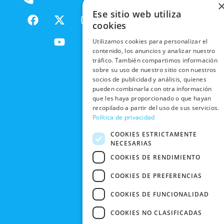
COOKIES
ENVÍOS
NUESTOS
F
X
Y
I
Ese sitio web utiliza
NACIONALES
POLÍTICAS
PRODUCTOS
a
-
o
n
cookies
DE
ENVÍOS
c
t
u
s
RESPONSABILIDAD
PRIVACIDAD
Utilizamos cookies para personalizar el
INTERNACIONALES
e
w
t
t
SOCIAL
EN RRSS
contenido, los anuncios y analizar nuestro
b
i
u
a
tráfico. También compartimos información
RECOGIDA
TRABAJA
POLÍTICA DE
o
t
b
g
sobre su uso de nuestro sitio con nuestros
EN TIENDA
CON
PRIVACIDAD
o
t
e
r
socios de publicidad y análisis, quienes
NOSOTROS
DEVOLUCIONES
pueden combinarla con otra información
k
e
a
CONDICIONES
Y CAMBIOS
que les haya proporcionado o que hayan
NUESTRAS
r
m
DE COMPRA
recopilado a partir del uso de sus servicios.
TIENDAS
CANCELAR
Política de privacidad
PEDIDO
BLACK
COOKIES ESTRICTAMENTE
FRIDAY
NECESARIAS
CONTACTO
COOKIES DE RENDIMIENTO
COOKIES DE PREFERENCIAS
COOKIES DE FUNCIONALIDAD
COOKIES NO CLASIFICADAS