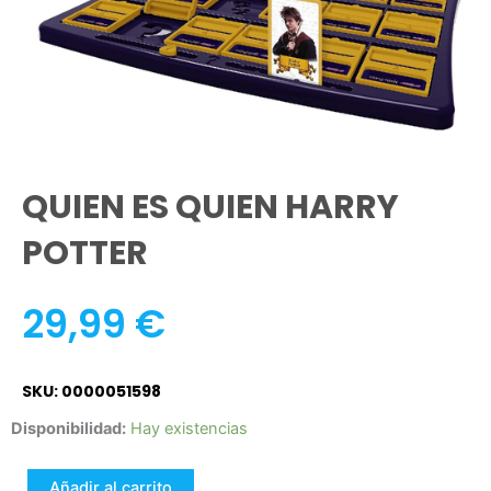
QUIEN ES QUIEN HARRY
POTTER
29,99
€
SKU: 0000051598
QUIEN
Disponibilidad:
Hay existencias
ES
QUIEN
Añadir al carrito
HARRY