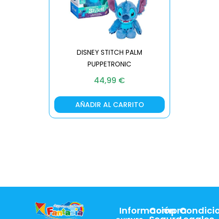
DISNEY STITCH PALM
PUPPETRONIC
REAL FX
44,99
€
AÑADIR AL CARRITO
AÑA
Información
Compra
Condici