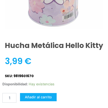
Hucha Metálica Hello Kitty
3,99
€
SKU: 9819601670
Hucha
Disponibilidad:
Hay existencias
Metálica
Hello
Añadir al carrito
Kitty
cantidad