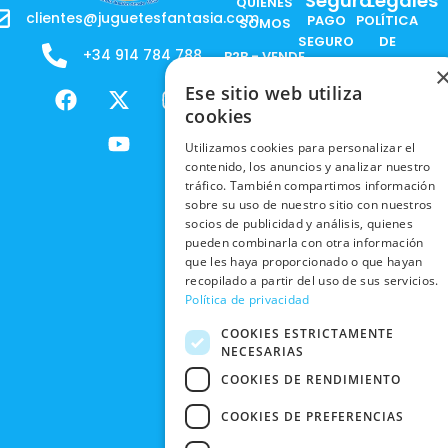
Segura
Legales
QUIENES
clientes@juguetesfantasia.com
PAGO
POLÍTICA
SOMOS
SEGURO
DE
+34 914 784 788
B2B - VENDE
COOKIES
ENVÍOS
NUESTOS
F
X
Y
I
Ese sitio web utiliza
NACIONALES
POLÍTICAS
PRODUCTOS
a
-
o
n
cookies
DE
ENVÍOS
c
t
u
s
RESPONSABILIDAD
PRIVACIDAD
Utilizamos cookies para personalizar el
INTERNACIONALES
e
w
t
t
SOCIAL
EN RRSS
contenido, los anuncios y analizar nuestro
b
i
u
a
RECOGIDA
TRABAJA
tráfico. También compartimos información
POLÍTICA DE
o
t
b
g
EN TIENDA
sobre su uso de nuestro sitio con nuestros
CON
PRIVACIDAD
o
t
e
r
socios de publicidad y análisis, quienes
NOSOTROS
DEVOLUCIONES
k
e
a
pueden combinarla con otra información
CONDICIONES
Y CAMBIOS
NUESTRAS
r
m
que les haya proporcionado o que hayan
DE COMPRA
TIENDAS
recopilado a partir del uso de sus servicios.
CANCELAR
Política de privacidad
PEDIDO
BLACK
COOKIES ESTRICTAMENTE
FRIDAY
NECESARIAS
CONTACTO
COOKIES DE RENDIMIENTO
COOKIES DE PREFERENCIAS