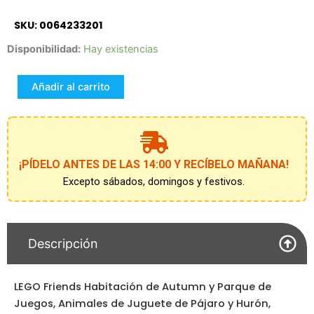
SKU: 0064233201
42646
Disponibilidad:
Hay existencias
Autumn’s
Room
Añadir al carrito
Lego
cantidad
¡PÍDELO ANTES DE LAS 14:00 Y RECÍBELO MAÑANA!
Excepto sábados, domingos y festivos.
Descripción
LEGO Friends Habitación de Autumn y Parque de
Juegos, Animales de Juguete de Pájaro y Hurón,