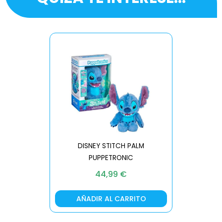
DISNEY STITCH PALM
PUPPETRONIC
REAL FX
44,99
€
AÑADIR AL CARRITO
AÑA