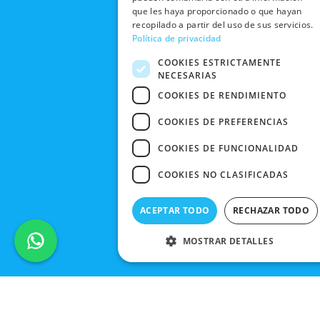
r
m
DE COMPRA
que les haya proporcionado o que hayan
TIENDAS
CANCELAR
recopilado a partir del uso de sus servicios.
PEDIDO
BLACK
Política de privacidad
FRIDAY
COOKIES ESTRICTAMENTE
NECESARIAS
CONTACTO
COOKIES DE RENDIMIENTO
COOKIES DE PREFERENCIAS
COOKIES DE FUNCIONALIDAD
COOKIES NO CLASIFICADAS
ACEPTAR TODO
RECHAZAR TODO
MOSTRAR DETALLES