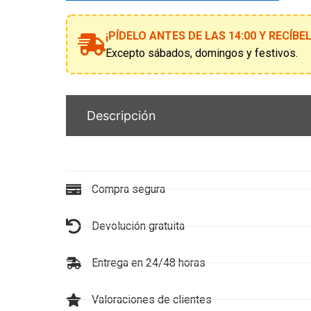
a
la
¡PÍDELO ANTES DE LAS 14:00 Y RECÍB
lista
de
Excepto sábados, domingos y festivos.
espera
Descripción
Compra segura
Devolución gratuita
Entrega en 24/48 horas
Valoraciones de clientes