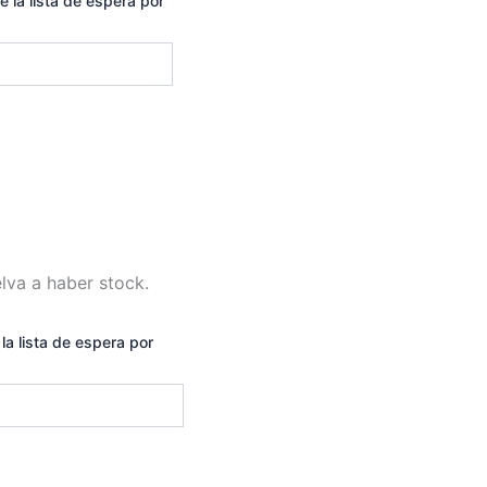
e la lista de espera por
lva a haber stock.
la lista de espera por