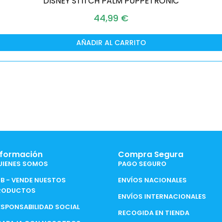
DISNEY STITCH PALM PUPPETRONIC
44,99
€
AÑADIR AL CARRITO
nformación
Compra Segura
UIENES SOMOS
PAGO SEGURO
2B - VENDE NUESTOS
ENVÍOS NACIONALES
RODUCTOS
ENVÍOS INTERNACIONALES
ESPONSABILIDAD SOCIAL
RECOGIDA EN TIENDA