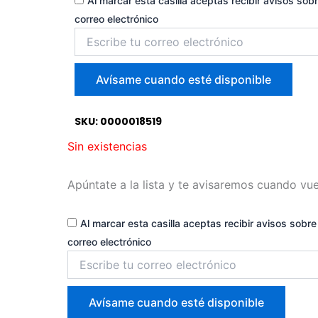
Al marcar esta casilla aceptas recibir avisos sobr
correo electrónico
Introduce
tu
correo
para
Avísame cuando esté disponible
unirte
a
la
SKU: 0000018519
lista
Sin existencias
de
espera
Apúntate a la lista y te avisaremos cuando vue
Al marcar esta casilla aceptas recibir avisos sobre 
correo electrónico
Introduce
tu
correo
para
Avísame cuando esté disponible
unirte