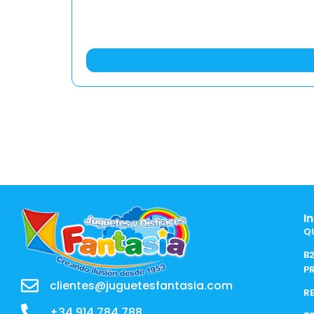
I
Q
B
P
clientes@juguetesfantasia.com
R
+34 914 784 788