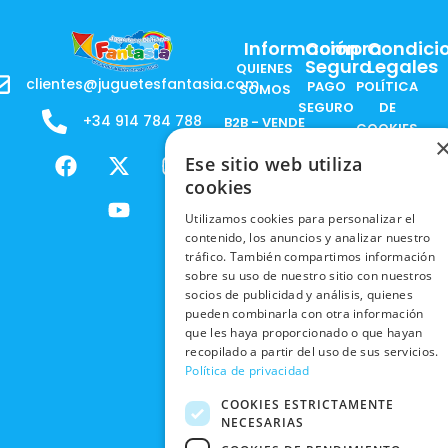
Información
Compra
Condici
Segura
Legales
QUIENES
clientes@juguetesfantasia.com
PAGO
POLÍTICA
SOMOS
SEGURO
DE
+34 914 784 788
B2B - VENDE
COOKIES
ENVÍOS
NUESTOS
F
X
Y
I
Ese sitio web utiliza
NACIONALES
POLÍTICAS
PRODUCTOS
a
-
o
n
DE
cookies
ENVÍOS
c
t
u
s
RESPONSABILIDAD
PRIVACIDAD
INTERNACIONALES
e
w
t
t
SOCIAL
Utilizamos cookies para personalizar el
EN RRSS
contenido, los anuncios y analizar nuestro
b
i
u
a
RECOGIDA
TRABAJA
tráfico. También compartimos información
POLÍTICA DE
o
t
b
g
EN TIENDA
CON
sobre su uso de nuestro sitio con nuestros
PRIVACIDAD
o
t
e
r
NOSOTROS
socios de publicidad y análisis, quienes
DEVOLUCIONES
k
e
a
CONDICIONES
pueden combinarla con otra información
Y CAMBIOS
NUESTRAS
r
m
DE COMPRA
que les haya proporcionado o que hayan
TIENDAS
recopilado a partir del uso de sus servicios.
CANCELAR
Política de privacidad
PEDIDO
BLACK
FRIDAY
COOKIES ESTRICTAMENTE
NECESARIAS
CONTACTO