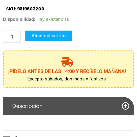
SKU: 9819603200
Figura
Disponibilidad:
Hay existencias
Super
Mario
Añadir al carrito
Interactiva
36
cm
cantidad
¡PÍDELO ANTES DE LAS 14:00 Y RECÍBELO MAÑANA!
Excepto sábados, domingos y festivos.
Descripción