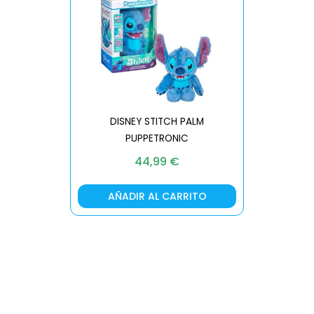
DISNEY STITCH PALM
PUPPETRONIC
REAL FX
44,99
€
AÑADIR AL CARRITO
AÑA