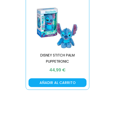
DISNEY STITCH PALM
PUPPETRONIC
REAL FX
44,99
€
AÑADIR AL CARRITO
AÑA