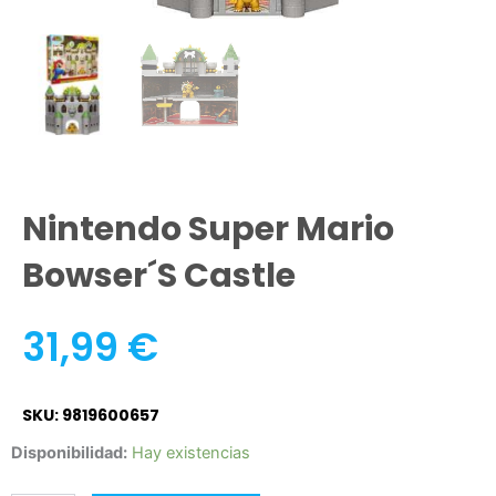
Nintendo Super Mario
Bowser´s Castle
31,99
€
SKU: 9819600657
Nintendo
Disponibilidad:
Hay existencias
Super
Mario