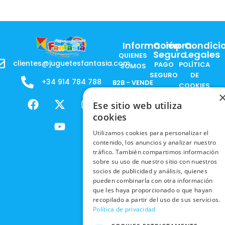
Información
Compra
Condici
Segura
Legales
QUIENES
clientes@juguetesfantasia.com
PAGO
POLÍTICA
SOMOS
SEGURO
DE
+34 914 784 788
B2B - VENDE
COOKIES
ENVÍOS
NUESTOS
F
X
Y
I
NACIONALES
POLÍTICAS
PRODUCTOS
Ese sitio web utiliza
a
-
o
n
DE
cookies
ENVÍOS
c
t
u
s
RESPONSABILIDAD
PRIVACIDAD
INTERNACIONALES
e
w
t
t
SOCIAL
Utilizamos cookies para personalizar el
EN RRSS
b
i
u
a
contenido, los anuncios y analizar nuestro
RECOGIDA
TRABAJA
POLÍTICA DE
o
t
b
g
tráfico. También compartimos información
EN TIENDA
CON
PRIVACIDAD
sobre su uso de nuestro sitio con nuestros
o
t
e
r
NOSOTROS
socios de publicidad y análisis, quienes
DEVOLUCIONES
k
e
a
CONDICIONES
pueden combinarla con otra información
Y CAMBIOS
NUESTRAS
r
m
DE COMPRA
que les haya proporcionado o que hayan
TIENDAS
recopilado a partir del uso de sus servicios.
CANCELAR
Política de privacidad
PEDIDO
BLACK
FRIDAY