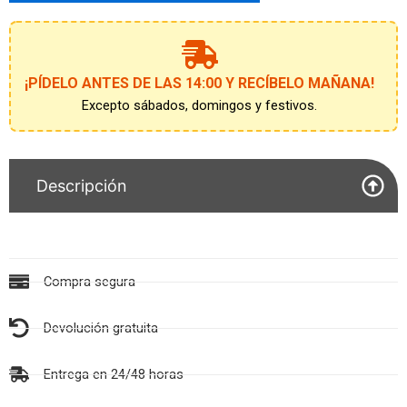
unirte
a
la
lista
de
¡PÍDELO ANTES DE LAS 14:00 Y RECÍBELO MAÑANA!
espera
Excepto sábados, domingos y festivos.
Descripción
Compra segura
Devolución gratuita
Entrega en 24/48 horas