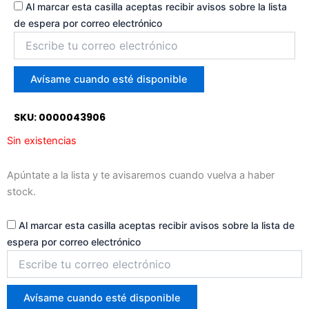
Al marcar esta casilla aceptas recibir avisos sobre la lista
de espera por correo electrónico
Introduce
tu
correo
para
Avísame cuando esté disponible
unirte
a
SKU: 0000043906
la
lista
Sin existencias
de
espera
Apúntate a la lista y te avisaremos cuando vuelva a haber
stock.
Al marcar esta casilla aceptas recibir avisos sobre la lista de
espera por correo electrónico
Introduce
tu
correo
para
Avísame cuando esté disponible