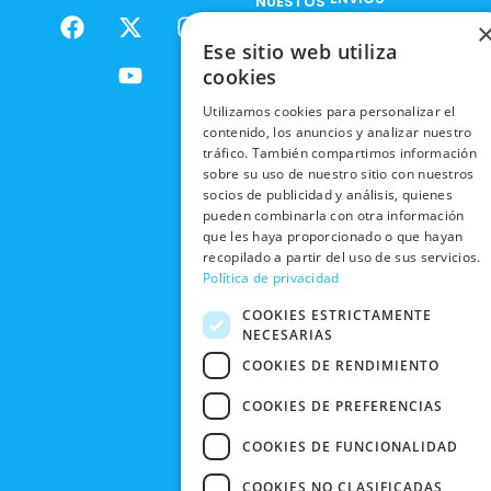
NUESTOS
F
X
Y
I
NACIONALES
POLÍTICAS
PRODUCTOS
a
-
o
n
DE
Ese sitio web utiliza
ENVÍOS
c
t
u
s
RESPONSABILIDAD
PRIVACIDAD
cookies
INTERNACIONALES
e
w
t
t
SOCIAL
EN RRSS
b
i
u
a
Utilizamos cookies para personalizar el
RECOGIDA
TRABAJA
POLÍTICA DE
o
t
b
g
contenido, los anuncios y analizar nuestro
EN TIENDA
CON
PRIVACIDAD
tráfico. También compartimos información
o
t
e
r
NOSOTROS
sobre su uso de nuestro sitio con nuestros
DEVOLUCIONES
k
e
a
CONDICIONES
socios de publicidad y análisis, quienes
Y CAMBIOS
NUESTRAS
r
m
DE COMPRA
pueden combinarla con otra información
TIENDAS
CANCELAR
que les haya proporcionado o que hayan
recopilado a partir del uso de sus servicios.
PEDIDO
BLACK
Política de privacidad
FRIDAY
COOKIES ESTRICTAMENTE
CONTACTO
NECESARIAS
COOKIES DE RENDIMIENTO
COOKIES DE PREFERENCIAS
COOKIES DE FUNCIONALIDAD
COOKIES NO CLASIFICADAS