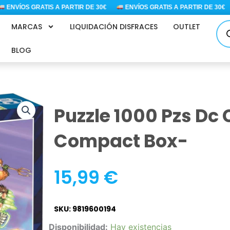
NVÍOS GRATIS A PARTIR DE 30€
ENVÍOS GRATIS A PARTIR DE 30€
Bús
MARCAS
LIQUIDACIÓN DISFRACES
OUTLET
de
pro
BLOG
Puzzle 1000 Pzs Dc
Compact Box-
15,99
€
SKU: 9819600194
Puzzle
Disponibilidad:
Hay existencias