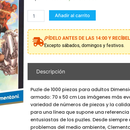
1000
Pzs
Dc
Añadir al carrito
Comics
-
Compact
Box-
¡PÍDELO ANTES DE LAS 14:00 Y RECÍB
cantidad
Excepto sábados, domingos y festivos.
Descripción
Puzle de 1000 piezas para adultos Dimensi
armado: 70 x 50 cm Las imágenes más ev
variedad de números de piezas y la calid
para una línea que supone una referencia
entusiastas de los puzles. Desde siempre 
problemas del medio ambiente, Clemento