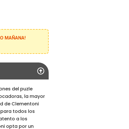
ELO MAÑANA!
ones del puzle
ocadoras, la mayor
ad de Clementoni
 para todos los
atento a los
ni opta por un