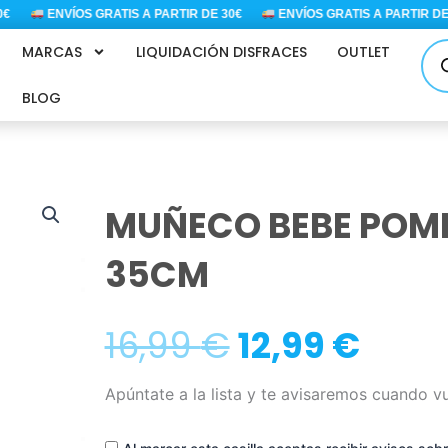
ENVÍOS GRATIS A PARTIR DE 30€
ENVÍOS GRATIS A PARTIR DE 30
Bús
MARCAS
LIQUIDACIÓN DISFRACES
OUTLET
de
pro
BLOG
MUÑECO BEBE POM
35CM
El
El
16,99
€
12,99
€
precio
prec
Apúntate a la lista y te avisaremos cuando v