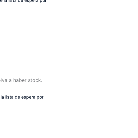
al
e la lista de espera por
 €.
lva a haber stock.
la lista de espera por