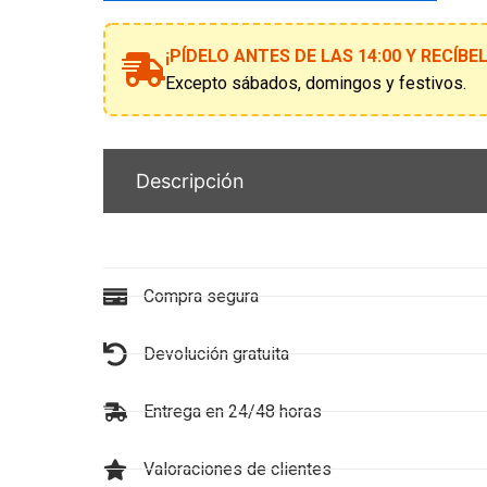
a
la
¡PÍDELO ANTES DE LAS 14:00 Y RECÍB
lista
de
Excepto sábados, domingos y festivos.
espera
Descripción
Compra segura
Devolución gratuita
Entrega en 24/48 horas
Valoraciones de clientes