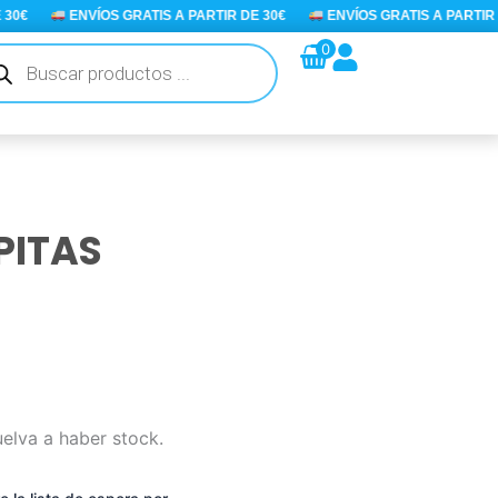
€
ENVÍOS GRATIS A PARTIR DE 30€
ENVÍOS GRATIS A PARTIR DE
queda
0
ductos
PITAS
io
uelva a haber stock.