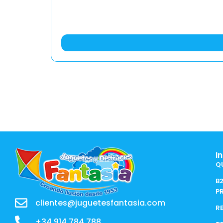
I
Q
B
P
clientes@juguetesfantasia.com
R
+34 914 784 788