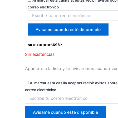
original
actu
Al marcar esta casilla aceptas recibir avisos sobr
correo electrónico
Introduce
era:
es:
tu
correo
para
16,99 €.
12,99
Avísame cuando esté disponible
unirte
a
la
SKU: 0000056987
lista
Sin existencias
de
espera
Apúntate a la lista y te avisaremos cuando vue
Al marcar esta casilla aceptas recibir avisos sobre 
correo electrónico
Introduce
tu
correo
para
Avísame cuando esté disponible
unirte