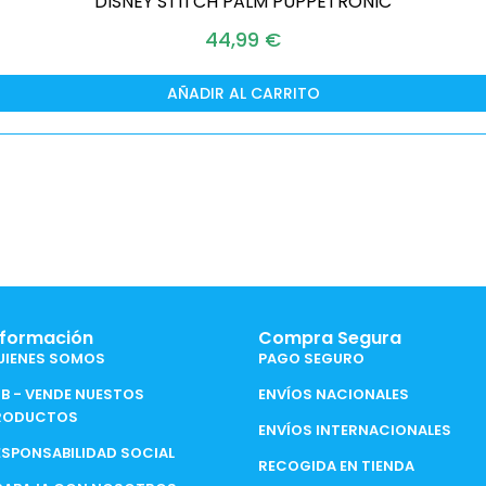
DISNEY STITCH PALM PUPPETRONIC
44,99
€
AÑADIR AL CARRITO
nformación
Compra Segura
UIENES SOMOS
PAGO SEGURO
2B - VENDE NUESTOS
ENVÍOS NACIONALES
RODUCTOS
ENVÍOS INTERNACIONALES
ESPONSABILIDAD SOCIAL
RECOGIDA EN TIENDA