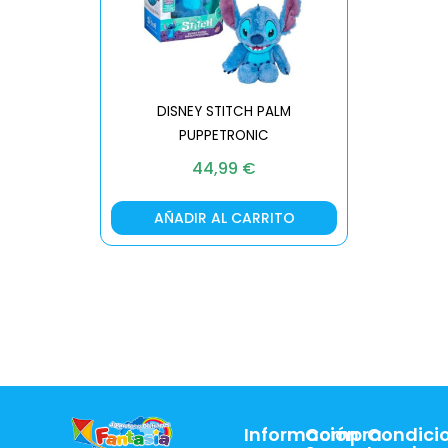
DISNEY STITCH PALM
PUPPETRONIC
REAL FX
44,99
€
AÑADIR AL CARRITO
AÑA
Información
Compra
Condici