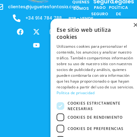
Segura
Legales
QUIENES
clientes@juguetesfantasia.com
PAGO
POLÍTICA
SOMOS
SEGURO
DE
+34 914 784 788
B2B - VENDE
COOKIES
ENVÍOS
NUESTOS
F
X
Y
I
Ese sitio web utiliza
NACIONALES
POLÍTICAS
PRODUCTOS
a
-
o
n
cookies
DE
ENVÍOS
c
t
u
s
RESPONSABILIDAD
PRIVACIDAD
Utilizamos cookies para personalizar el
INTERNACIONALES
e
w
t
t
SOCIAL
EN RRSS
contenido, los anuncios y analizar nuestro
b
i
u
a
RECOGIDA
TRABAJA
tráfico. También compartimos información
POLÍTICA DE
o
t
b
g
EN TIENDA
sobre su uso de nuestro sitio con nuestros
CON
PRIVACIDAD
o
t
e
r
socios de publicidad y análisis, quienes
NOSOTROS
DEVOLUCIONES
k
e
a
pueden combinarla con otra información
CONDICIONES
Y CAMBIOS
NUESTRAS
r
m
que les haya proporcionado o que hayan
DE COMPRA
TIENDAS
recopilado a partir del uso de sus servicios.
CANCELAR
Política de privacidad
PEDIDO
BLACK
COOKIES ESTRICTAMENTE
FRIDAY
NECESARIAS
CONTACTO
COOKIES DE RENDIMIENTO
COOKIES DE PREFERENCIAS