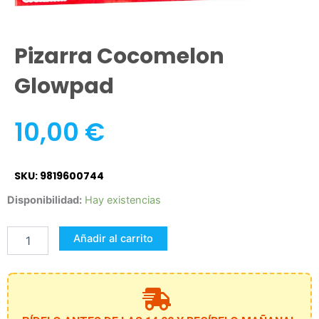
Pizarra Cocomelon
Glowpad
10,00
€
SKU: 9819600744
Pizarra
Disponibilidad:
Hay existencias
Cocomelon
Glowpad
Añadir al carrito
cantidad