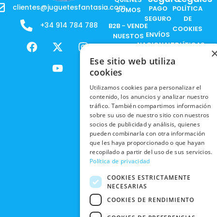
clientes@juguetesfantasia.com
PAGO
POLÍTICA
SOMOS
SEGURO
DE
+34 914 784 788
B2B - VENDE
COOKIES
ENVÍOS
NUESTOS
F
X
Y
I
NACIONALES
POLÍTICAS
PRODUCTOS
a
-
o
n
DE
Ese sitio web utiliza
ENVÍOS
c
t
u
s
RESPONSABILIDAD
PRIVACIDAD
INTERNACIONALES
cookies
e
w
t
t
SOCIAL
EN RRSS
b
i
u
a
RECOGIDA
Utilizamos cookies para personalizar el
TRABAJA
POLÍTICA DE
o
t
b
g
EN TIENDA
contenido, los anuncios y analizar nuestro
CON
PRIVACIDAD
o
t
e
r
tráfico. También compartimos información
NOSOTROS
DEVOLUCIONES
k
e
a
sobre su uso de nuestro sitio con nuestros
CONDICIONES
Y CAMBIOS
NUESTRAS
socios de publicidad y análisis, quienes
r
m
DE COMPRA
pueden combinarla con otra información
TIENDAS
CANCELAR
que les haya proporcionado o que hayan
PEDIDO
BLACK
recopilado a partir del uso de sus servicios.
FRIDAY
Política de privacidad
CONTACTO
COOKIES ESTRICTAMENTE
NECESARIAS
COOKIES DE RENDIMIENTO