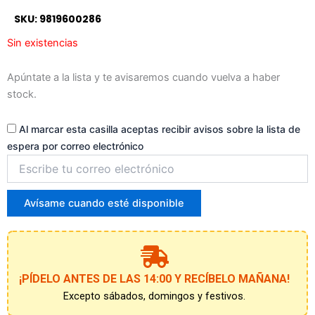
a
SKU: 9819600286
la
lista
Sin existencias
de
espera
Apúntate a la lista y te avisaremos cuando vuelva a haber
stock.
Al marcar esta casilla aceptas recibir avisos sobre la lista de
espera por correo electrónico
Introduce
tu
correo
para
Avísame cuando esté disponible
unirte
a
la
lista
de
¡PÍDELO ANTES DE LAS 14:00 Y RECÍBELO MAÑANA!
espera
Excepto sábados, domingos y festivos.