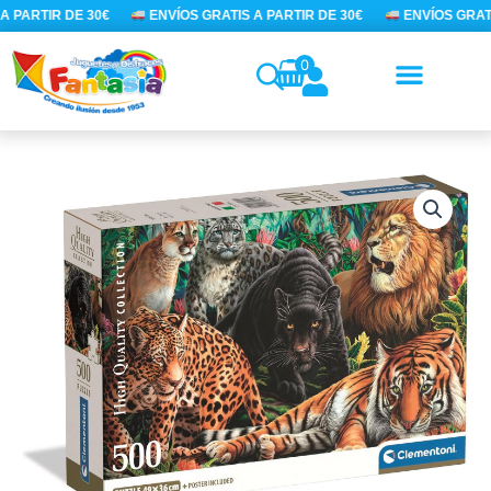
Ir
 PARTIR DE 30€
ENVÍOS GRATIS A PARTIR DE 30€
ENVÍOS GRATI
al
contenido
0