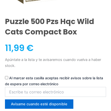
Puzzle 500 Pzs Hqc Wild
Cats Compact Box
11,99
€
Apúntate a la lista y te avisaremos cuando vuelva a haber
stock.
Al marcar esta casilla aceptas recibir avisos sobre la lista
de espera por correo electrónico
Introduce
tu
correo
para
Avísame cuando esté disponible
unirte