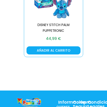
DISNEY STITCH PALM
PUPPETRONIC
REAL FX
44,99
€
AÑADIR AL CARRITO
AÑA
Información
Compra
Condici
Segura
Legales
QUIENES