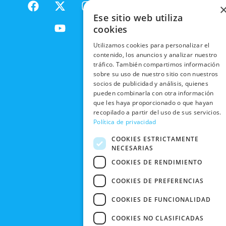
F
X
Y
I
NACIONALES
POLÍTICAS
PRODUCTOS
a
-
o
n
DE
Ese sitio web utiliza
ENVÍOS
c
t
u
s
RESPONSABILIDAD
PRIVACIDAD
cookies
INTERNACIONALES
e
w
t
t
SOCIAL
EN RRSS
b
i
u
a
Utilizamos cookies para personalizar el
RECOGIDA
TRABAJA
POLÍTICA DE
o
t
b
g
contenido, los anuncios y analizar nuestro
EN TIENDA
CON
PRIVACIDAD
tráfico. También compartimos información
o
t
e
r
NOSOTROS
sobre su uso de nuestro sitio con nuestros
DEVOLUCIONES
k
e
a
CONDICIONES
socios de publicidad y análisis, quienes
Y CAMBIOS
NUESTRAS
r
m
DE COMPRA
pueden combinarla con otra información
TIENDAS
CANCELAR
que les haya proporcionado o que hayan
recopilado a partir del uso de sus servicios.
PEDIDO
BLACK
Política de privacidad
FRIDAY
COOKIES ESTRICTAMENTE
CONTACTO
NECESARIAS
COOKIES DE RENDIMIENTO
COOKIES DE PREFERENCIAS
COOKIES DE FUNCIONALIDAD
COOKIES NO CLASIFICADAS