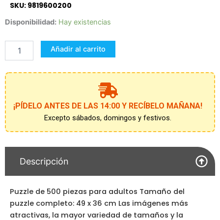
SKU: 9819600200
Puzzle
Disponibilidad:
Hay existencias
500
Cb
Añadir al carrito
Disney
Stitch
cantidad
¡PÍDELO ANTES DE LAS 14:00 Y RECÍBELO MAÑANA!
Excepto sábados, domingos y festivos.
Descripción
Puzzle de 500 piezas para adultos Tamaño del
puzzle completo: 49 x 36 cm Las imágenes más
atractivas, la mayor variedad de tamaños y la